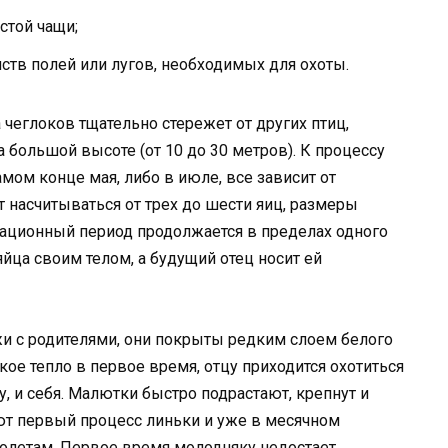
стой чащи;
тв полей или лугов, необходимых для охоты.
еглоков тщательно стережет от других птиц,
а большой высоте (от 10 до 30 метров). К процессу
амом конце мая, либо в июле, все зависит от
насчитываться от трех до шести яиц, размеры
убационный период продолжается в пределах одного
яйца своим телом, а будущий отец носит ей
 с родителями, они покрыты редким слоем белого
кое тепло в первое время, отцу приходится охотиться
у, и себя. Малютки быстро подрастают, крепнут и
ют первый процесс линьки и уже в месячном
полетам. Первое время молодняку недостает