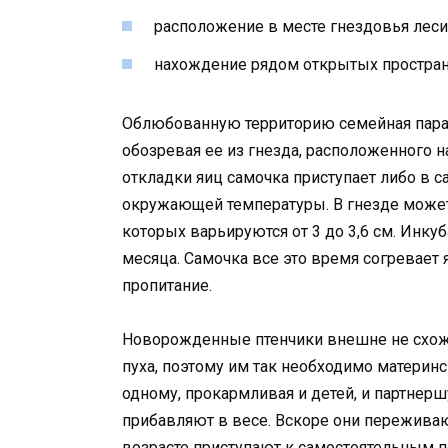
расположение в месте гнездовья леси
нахождение рядом открытых пространс
Облюбованную территорию семейная пара ч
обозревая ее из гнезда, расположенного н
откладки яиц самочка приступает либо в с
окружающей температуры. В гнезде может 
которых варьируются от 3 до 3,6 см. Инк
месяца. Самочка все это время согревает 
пропитание.
Новорожденные птенчики внешне не схожи
пуха, поэтому им так необходимо материнс
одному, прокармливая и детей, и партнерш
прибавляют в весе. Вскоре они пережива
возрасте приступают к самостоятельным 