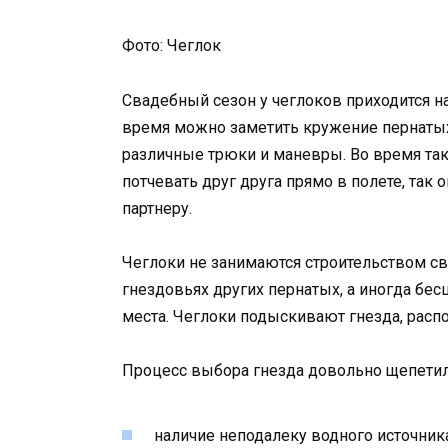
Фото: Чеглок
Свадебный сезон у чеглоков приходится на
время можно заметить кружение пернатых
различные трюки и маневры. Во время та
потчевать друг друга прямо в полете, та
партнеру.
Чеглоки не занимаются строительством св
гнездовьях других пернатых, а иногда б
места. Чеглоки подыскивают гнезда, рас
Процесс выбора гнезда довольно щепетиле
наличие неподалеку водного источника 