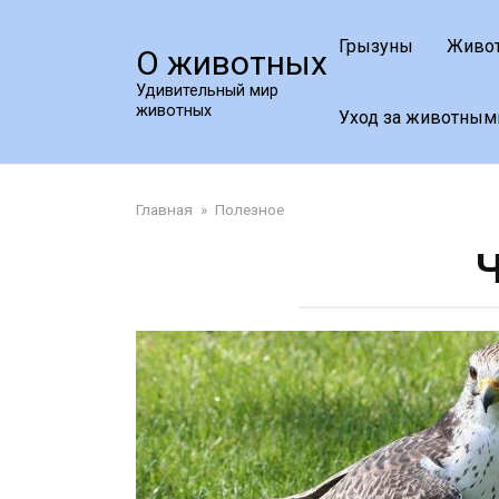
Перейти
к
Грызуны
Живо
О животных
контенту
Удивительный мир
животных
Уход за животным
Главная
»
Полезное
Ч