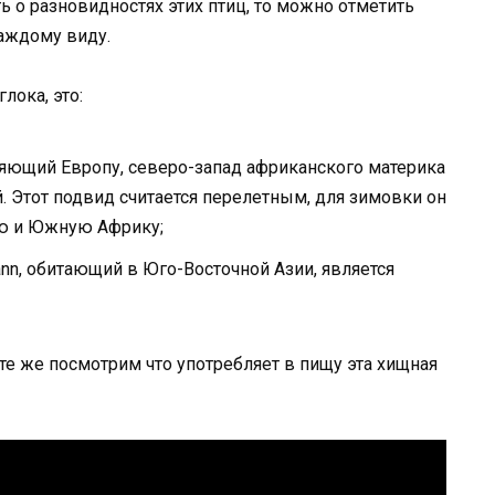
ть о разновидностях этих птиц, то можно отметить
каждому виду.
лока, это:
селяющий Европу, северо-запад африканского материка
й. Этот подвид считается перелетным, для зимовки он
ю и Южную Африку;
umann, обитающий в Юго-Восточной Азии, является
те же посмотрим что употребляет в пищу эта хищная