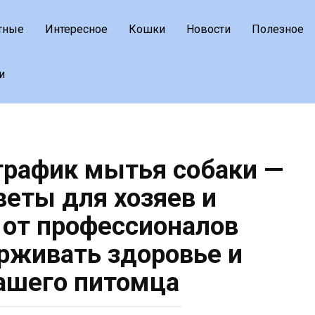
тные
Интересное
Кошки
Новости
Полезное
и
 график мытья собаки —
веты для хозяев и
от профессионалов
рживать здоровье и
ашего питомца