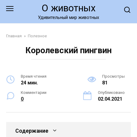
Перейти
О животных
к
контенту
Удивительный мир животных
Главная
»
Полезное
Королевский пингвин
Время чтения
Просмотры
24 мин.
81
Комментарии
Опубликовано
0
02.04.2021
Содержание