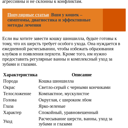
агрессивны и не склонны к конфликтам.
Популярные статьи
Вши у кошек –
симптомы, диагностика и эффективные
методы лечения
Если вы хотите завести кошку шиншилла, будьте готовы к
тому, что их шерсть требует особого ухода. Она нуждается в
ежедневной расчесывании, чтобы избежать образования
клубков и появления перхоти. Кроме того, им нужно
предоставить регулярные ванны и комплексный уход за
зубами и глазами.
Характеристика
Описание
Порода
Кошка шиншилла
Окрас
Светло-серый с черными кончиками
Телосложение
Компактное, мускулистое
Голова
Округлая, с широким лбом
Глаза
Ярко-зеленые
Характер
Спокойный, уравновешенный
Расчесывание шерсти, ванны, уход за
Уход
зубами и глазами