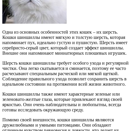
Одна из основных особенностей этих кошек – их шерсть.
Кошки шиншиллы имеют мягкую и толстую шерсть, которая
напоминает пух, идеально густую и пушистую. Шерсть имеет
серебристо-серый цвет, который создает эффект шиншиллы.
Внешне они напоминают миниатюрных плюшевых игрушек.
Шерсть кошки шиншиллы требует особого ухода и регулярной
чистки. Она легко скатывается и сминается, поэтому ее часто
расчесывают специальным расческой или мягкой щеткой.
Соблюдение правильного ухода позволит сохранить шерсть в
идеальном состоянии на протяжении всей жизни животного.
Кошки шиншиллы также имеют характерные зеленые или
зеленовато-желтые глаза, которые привлекают взгляд своей
яркостью. Они очень наблюдательны и любопытны, всегда
готовы исследовать окружающую среду.
Помимо своей внешности, кошки шиншиллы являются
дружелюбными и умными питомцами. Они обладают
отличным чувством равновесия и ловкости, что делает их