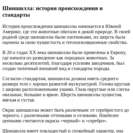
Шиншилла: история происхождения и
стандарты
История происхождения шиншиллы начинается в Южной
Америке, где эти животные обитали в дикой природе. В своей
родной среде шиншиллы были охотниками, их шерсть была
оценена за свою пушистость и теплоизоляционные свойства.
В 20-х годах XX века шиншиллы были привезены в Европу,
где начался их разведение как породных животных. За
несколько десятилетий, благодаря усилиям заводчиков, был
создан типичный внешний вид и стандарты породы.
Согласно стандартам, шиншилла должна иметь среднего
размера тело с хорошо развитой мускулатурой. Голова круглая
с широко расположенными ушами. Глаза округлые или слегка
овальные, большие и яркие. Шерсть шиншиллы пушистая,
мягкая и густая.
Окрас шиншиллы может быть различным: от серебристого до
черного, с различными оттенками и отливами. Наиболее
ценными считаются окрасы «черный» и «серебро».
Шиншилла имеет покладистый и спокойный характер, она