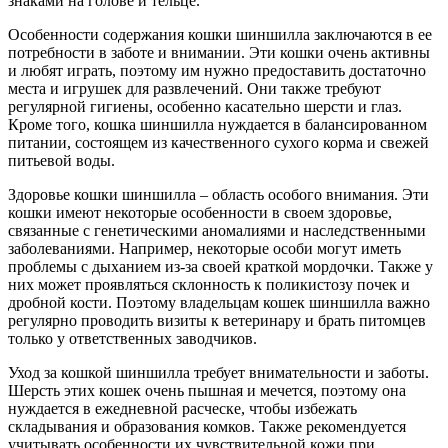
знаками на голове и тельце.
Особенности содержания кошки шиншилла заключаются в ее
потребности в заботе и внимании. Эти кошки очень активны
и любят играть, поэтому им нужно предоставить достаточно
места и игрушек для развлечений. Они также требуют
регулярной гигиены, особенно касательно шерсти и глаз.
Кроме того, кошка шиншилла нуждается в балансированном
питании, состоящем из качественного сухого корма и свежей
питьевой воды.
Здоровье кошки шиншилла – область особого внимания. Эти
кошки имеют некоторые особенности в своем здоровье,
связанные с генетическими аномалиями и наследственными
заболеваниями. Например, некоторые особи могут иметь
проблемы с дыханием из-за своей краткой мордочки. Также у
них может проявляться склонность к поликистозу почек и
дробной кости. Поэтому владельцам кошек шиншилла важно
регулярно проводить визиты к ветеринару и брать питомцев
только у ответственных заводчиков.
Уход за кошкой шиншилла требует внимательности и заботы.
Шерсть этих кошек очень пышная и мечется, поэтому она
нуждается в ежедневной расческе, чтобы избежать
складывания и образования комков. Также рекомендуется
учитывать особенности их чувствительной кожи при