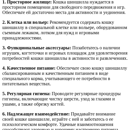
1. Просторное жилище:
Кошка шиншилла нуждается в
просторном помещении для свободного передвижения и игр.
Обеспечьте ей достаточно места для активности и уединения.
2. Клетка или вольер:
Рекомендуется содержать кошку
шиншиллу в специальной клетке или вольере, оборудованном
съемным лежаком, лотком для нужд и игровыми
принадлежностями.
3. Функциональные аксессуары:
Позаботьтесь о наличии
игрушек, когтеточки и игровых площадок для удовлетворения
потребностей кошки шиншиллы в активности и развлечениях.
4. Качественное питание:
Обеспечьте свою кошку шиншиллу
сбалансированным и качественным питанием в виде
специального корма, учитывающего ее потребности в
питательных веществах.
5. Регулярная гигиена:
Проводите регулярные процедуры
гигиены, включающие чистку шерсти, уход за глазами и
ушами, а также обрезку когтей.
6. Надлежащее взаимодействие:
Придавайте внимание
своей кошке шиншилле, играйте с ней и заботьтесь о ее
психологическом комфорте. Удачные взаимоотношения
способствуют здоровью и хорошему настроению питомца.