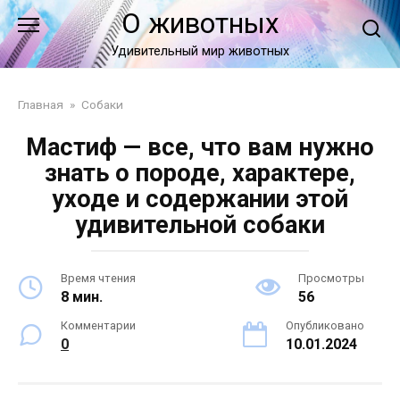
Перейти
О животных
к
контенту
Удивительный мир животных
Главная
»
Собаки
Мастиф — все, что вам нужно
знать о породе, характере,
уходе и содержании этой
удивительной собаки
Время чтения
Просмотры
8 мин.
56
Комментарии
Опубликовано
0
10.01.2024