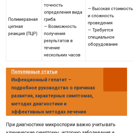
точность
— Высокая стоимост
определения вида
и сложность
Полимеразная
гриба
проведения
цепная
— Возможность
— Требуется
реакция (ПЦР)
получения
специальное
результатов в
оборудование
течение
нескольких часов
Популярные статьи
Инфекционный гепатит –
подробное руководство о причинах
развития, характерных симптомах,
методах диагностики и
эффективных методах лечения
При диагностике микроспории важно учитывать
клинические симптомы, историю заболевания и