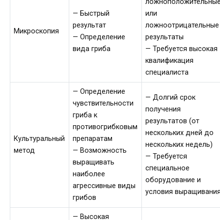
ложноположительны
— Быстрый
или
результат
ложноотрицательные
Микроскопия
— Определение
результаты
вида гриба
— Требуется высокая
квалификация
специалиста
— Определение
— Долгий срок
чувствительности
получения
гриба к
результатов (от
противогрибковым
нескольких дней до
Культуральный
препаратам
нескольких недель)
метод
— Возможность
— Требуется
выращивать
специальное
наиболее
оборудование и
агрессивные виды
условия выращивани
грибов
— Высокая