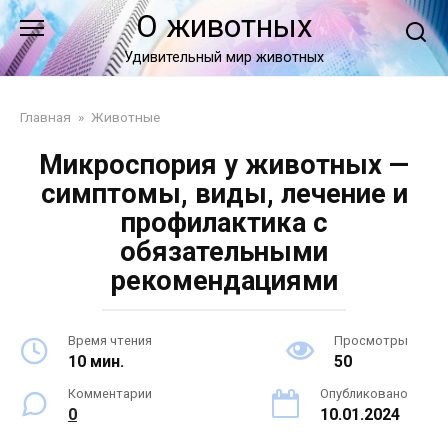
Перейти
О животных
к
контенту
Удивительный мир животных
Главная
»
Животные
Микроспория у животных —
симптомы, виды, лечение и
профилактика с
обязательными
рекомендациями
Время чтения
Просмотры
10 мин.
50
Комментарии
Опубликовано
0
10.01.2024