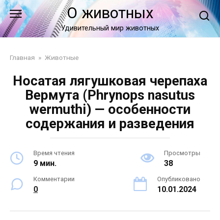
Перейти
О животных
к
контенту
Удивительный мир животных
Главная
»
Животные
Носатая лягушковая черепаха
Вермута (Phrynops nasutus
wermuthi) — особенности
содержания и разведения
Время чтения
Просмотры
9 мин.
38
Комментарии
Опубликовано
0
10.01.2024