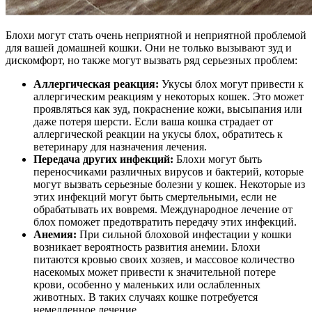
Блохи могут стать очень неприятной и неприятной проблемой
для вашей домашней кошки. Они не только вызывают зуд и
дискомфорт, но также могут вызвать ряд серьезных проблем:
Аллергическая реакция:
Укусы блох могут привести к
аллергическим реакциям у некоторых кошек. Это может
проявляться как зуд, покраснение кожи, высыпания или
даже потеря шерсти. Если ваша кошка страдает от
аллергической реакции на укусы блох, обратитесь к
ветеринару для назначения лечения.
Передача других инфекций:
Блохи могут быть
переносчиками различных вирусов и бактерий, которые
могут вызвать серьезные болезни у кошек. Некоторые из
этих инфекций могут быть смертельными, если не
обрабатывать их вовремя. Международное лечение от
блох поможет предотвратить передачу этих инфекций.
Анемия:
При сильной блоховой инфестации у кошки
возникает вероятность развития анемии. Блохи
питаются кровью своих хозяев, и массовое количество
насекомых может привести к значительной потере
крови, особенно у маленьких или ослабленных
животных. В таких случаях кошке потребуется
немедленное лечение.