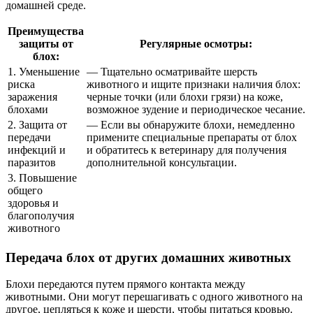
домашней среде.
Преимущества
защиты от
Регулярные осмотры:
блох:
1. Уменьшение
— Тщательно осматривайте шерсть
риска
животного и ищите признаки наличия блох:
заражения
черные точки (или блохи грязи) на коже,
блохами
возможное зудение и периодическое чесание.
2. Защита от
— Если вы обнаружите блохи, немедленно
передачи
примените специальные препараты от блох
инфекций и
и обратитесь к ветеринару для получения
паразитов
дополнительной консультации.
3. Повышение
общего
здоровья и
благополучия
животного
Передача блох от других домашних животных
Блохи передаются путем прямого контакта между
животными. Они могут перешагивать с одного животного на
другое, цепляться к коже и шерсти, чтобы питаться кровью.