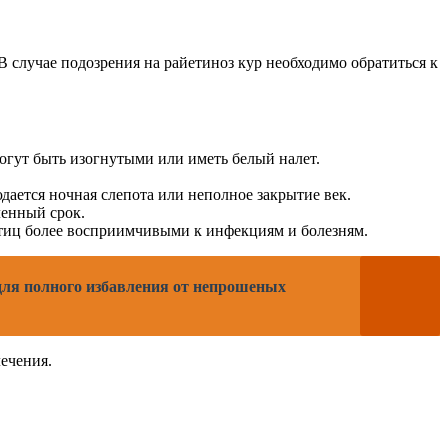
В случае подозрения на райетиноз кур необходимо обратиться к
огут быть изогнутыми или иметь белый налет.
дается ночная слепота или неполное закрытие век.
ленный срок.
тиц более восприимчивыми к инфекциям и болезням.
для полного избавления от непрошеных
ечения.