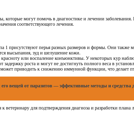
ы, которые могут помочь в диагностике и лечении заболевания. 
начения соответствующего лечения.
па 1 присутствуют перья разных размеров и формы. Они также м
тся высыпания, зуд и шелушение кожи.
, красноту или воспаление конъюнктивы. У некоторых кур наблю
т задержку роста и могут не достигнуть полного веса в установ
е может приводить к снижению иммунной функции, что делает п
 его вещей от паразитов — эффективные методы и средства 
 к ветеринару для подтверждения диагноза и разработки плана л