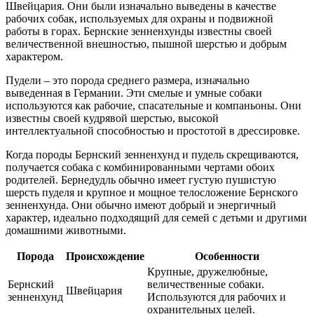
Швейцария. Они были изначально выведены в качестве
рабочих собак, используемых для охраны и подвижной
работы в горах. Бернские зенненхунды известны своей
величественной внешностью, пышной шерстью и добрым
характером.
Пудели – это порода среднего размера, изначально
выведенная в Германии. Эти смелые и умные собаки
используются как рабочие, спасательные и компаньоны. Они
известны своей кудрявой шерстью, высокой
интеллектуальной способностью и простотой в дрессировке.
Когда породы Бернский зенненхунд и пудель скрещиваются,
получается собака с комбинированными чертами обоих
родителей. Бернедудль обычно имеет густую пушистую
шерсть пуделя и крупное и мощное телосложение Бернского
зенненхунда. Они обычно имеют добрый и энергичный
характер, идеально подходящий для семей с детьми и другими
домашними животными.
Порода
Происхождение
Особенности
Крупные, дружелюбные,
Бернский
величественные собаки.
Швейцария
зенненхунд
Используются для рабочих и
охранительных целей.