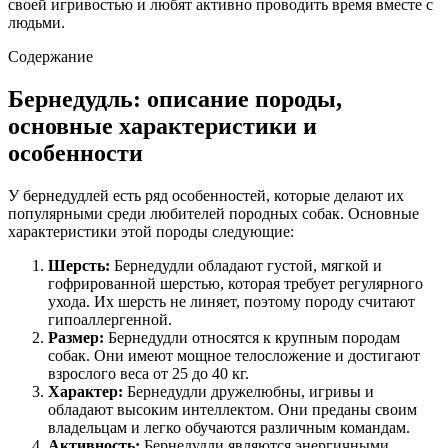
своей игривостью и любят активно проводить время вместе с
людьми.
Содержание
Бернедудль: описание породы,
основные характеристики и
особенности
У бернедудлей есть ряд особенностей, которые делают их
популярными среди любителей породных собак. Основные
характеристики этой породы следующие:
Шерсть:
Бернедудли обладают густой, мягкой и
гофрированной шерстью, которая требует регулярного
ухода. Их шерсть не линяет, поэтому породу считают
гипоаллергенной.
Размер:
Бернедудли относятся к крупным породам
собак. Они имеют мощное телосложение и достигают
взрослого веса от 25 до 40 кг.
Характер:
Бернедудли дружелюбны, игривы и
обладают высоким интеллектом. Они преданы своим
владельцам и легко обучаются различным командам.
Активность:
Бернедудли являются энергичными