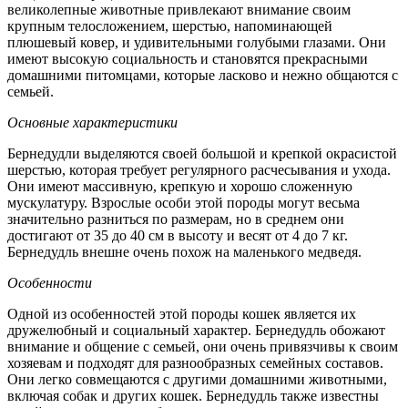
великолепные животные привлекают внимание своим
крупным телосложением, шерстью, напоминающей
плюшевый ковер, и удивительными голубыми глазами. Они
имеют высокую социальность и становятся прекрасными
домашними питомцами, которые ласково и нежно общаются с
семьей.
Основные характеристики
Бернедудли выделяются своей большой и крепкой окрасистой
шерстью, которая требует регулярного расчесывания и ухода.
Они имеют массивную, крепкую и хорошо сложенную
мускулатуру. Взрослые особи этой породы могут весьма
значительно разниться по размерам, но в среднем они
достигают от 35 до 40 см в высоту и весят от 4 до 7 кг.
Бернедудль внешне очень похож на маленького медведя.
Особенности
Одной из особенностей этой породы кошек является их
дружелюбный и социальный характер. Бернедудль обожают
внимание и общение с семьей, они очень привязчивы к своим
хозяевам и подходят для разнообразных семейных составов.
Они легко совмещаются с другими домашними животными,
включая собак и других кошек. Бернедудль также известны