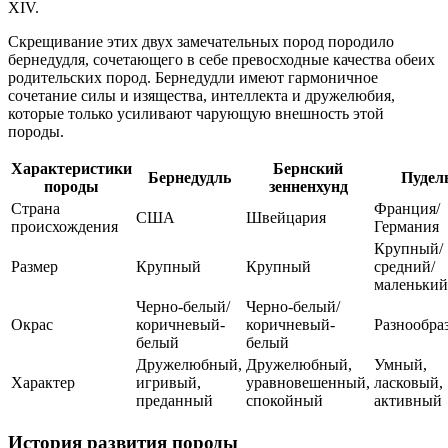
XIV.
Скрещивание этих двух замечательных пород породило
бернедудля, сочетающего в себе превосходные качества обеих
родительских пород. Бернедудли имеют гармоничное
сочетание силы и изящества, интеллекта и дружелюбия,
которые только усиливают чарующую внешность этой
породы.
Характеристики
Бернский
Бернедудль
Пудел
породы
зенненхунд
Страна
Франция/
США
Швейцария
происхождения
Германия
Крупный/
Размер
Крупный
Крупный
средний/
маленький
Черно-белый/
Черно-белый/
Окрас
коричневый-
коричневый-
Разнообра
белый
белый
Дружелюбный,
Дружелюбный,
Умный,
Характер
игривый,
уравновешенный,
ласковый,
преданный
спокойный
активный
История развития породы