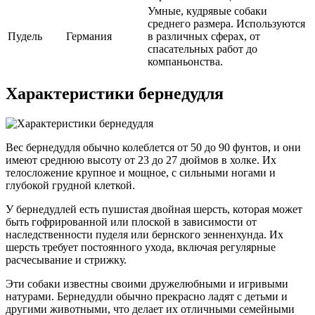
Умные, кудрявые собаки
среднего размера. Используются
Пудель
Германия
в различных сферах, от
спасательных работ до
компаньонства.
Характеристики бернедудля
Вес бернедудля обычно колеблется от 50 до 90 фунтов, и они
имеют среднюю высоту от 23 до 27 дюймов в холке. Их
телосложение крупное и мощное, с сильными ногами и
глубокой грудной клеткой.
У бернедудлей есть пушистая двойная шерсть, которая может
быть гофрированной или плоской в зависимости от
наследственности пуделя или бернского зенненхунда. Их
шерсть требует постоянного ухода, включая регулярные
расчесывание и стрижку.
Эти собаки известны своими дружелюбными и игривыми
натурами. Бернедудли обычно прекрасно ладят с детьми и
другими животными, что делает их отличными семейными