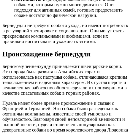
собаками, которым нужно много двигаться. Они
подходят для активных семей, готовых предоставить
собаке достаточно физической нагрузки.
Бернедудли не требуют особого ухода, но имеют потребность
в регулярной тренировке и социализации. Они могут стать
прекрасными компаньонами и любимцами, если их
правильно воспитывать и ухаживать за ними.
Происхождение бернедудля
Бернскому зенненхунду принадлежит швейцарские корни.
Эта порода была развита в Альпийских горах и
использовалась как пастушья собака, отличающаяся крепким
телосложением и надежным характером. Их густая шерсть и
великолепная работоспособность сделали их популярными в
качестве спасательных собак в горных районах.
Пудель имеет более древнее происхождение и связан с
Францией и Германией. Эти собаки были разведены как
охотничьи компаньоны, известные своей умностью и
обучаемостью. Благодаря своей неповторимой внешности и
пышной шерсти, пудели стали очень популярными как
декоративные собаки во время королевского двора Людовика