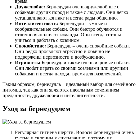
время.
Дружелюбие:
Бернедудли очень дружелюбные с
собаками других пород и также с людьми. Они легко
устанавливают контакт и всегда рады общению.
Интеллигентность:
Бернедудли – умные и
сообразительные собаки. Они быстро обучаются и
отлично выполняют команды. Они всегда готовы
учиться и работать с хозяином.
Спокойствие:
Бернедудль – очень спокойные собаки.
Они редко проявляют агрессию и обычно не
подвержены нервозности и возбуждению.
Игривость:
Бернедудли также очень игривые собаки.
Они любят играть со своими хозяевами или другими
собаками и всегда находят время для развлечений.
Таким образом, бернедудль – идеальный выбор для семейного
питомца, так как они являются идеальным сочетанием
преданности, дружелюбия и интеллигентности.
Уход за бернедудлем
Регулярная гигиена шерсти. Волосы бернедудлей очень
густые и склонны к спутыванию, поэтому их