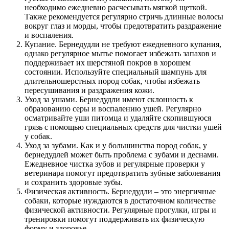
необходимо ежедневно расчесывать мягкой щеткой.
Также рекомендуется регулярно стричь длинные волосы
вокруг глаз и морды, чтобы предотвратить раздражение
и воспаления.
Купание. Бернедудли не требуют ежедневного купания,
однако регулярное мытье помогает избежать запахов и
поддерживает их шерстяной покров в хорошем
состоянии. Используйте специальный шампунь для
длительношерстных пород собак, чтобы избежать
пересушивания и раздражения кожи.
Уход за ушами. Бернедудли имеют склонность к
образованию серы и воспалению ушей. Регулярно
осматривайте уши питомца и удаляйте скопившуюся
грязь с помощью специальных средств для чистки ушей
у собак.
Уход за зубами. Как и у большинства пород собак, у
бернедудлей может быть проблема с зубами и деснами.
Ежедневное чистка зубов и регулярные проверки у
ветеринара помогут предотвратить зубные заболевания
и сохранить здоровые зубы.
Физическая активность. Бернедудли – это энергичные
собаки, которые нуждаются в достаточном количестве
физической активности. Регулярные прогулки, игры и
тренировки помогут поддерживать их физическую
форму и здоровье.