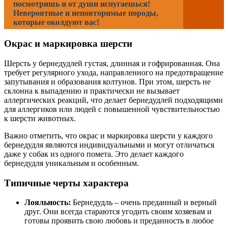
посмотришь и от души испугаешься!
Невероятные и неповторимые породы,
которые околдуют вас!
Окрас и маркировка шерсти
Шерсть у бернедудлей густая, длинная и гофрированная. Она
требует регулярного ухода, направленного на предотвращение
запутывания и образования колтунов. При этом, шерсть не
склонна к выпадению и практически не вызывает
аллергических реакций, что делает бернедудлей подходящими
для аллергиков или людей с повышенной чувствительностью
к шерсти животных.
Важно отметить, что окрас и маркировка шерсти у каждого
бернедудля являются индивидуальными и могут отличаться
даже у собак из одного помета. Это делает каждого
бернедудля уникальным и особенным.
Типичные черты характера
Лояльность:
Бернедудль – очень преданный и верный
друг. Они всегда стараются угодить своим хозяевам и
готовы проявить свою любовь и преданность в любое