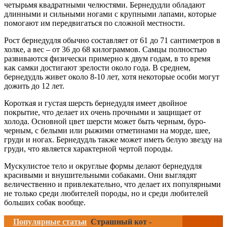
четырьмя квадратными челюстями. Бернедудли обладают
длинными и сильными ногами с крупными лапами, которые
помогают им передвигаться по сложной местности.
Рост бернедудля обычно составляет от 61 до 71 сантиметров в
холке, а вес – от 36 до 68 килограммов. Самцы полностью
развиваются физически примерно к двум годам, в то время
как самки достигают зрелости около года. В среднем,
бернедудль живет около 8-10 лет, хотя некоторые особи могут
дожить до 12 лет.
Короткая и густая шерсть бернедудля имеет двойное
покрытие, что делает их очень прочными и защищает от
холода. Основной цвет шерсти может быть черным, буро-
черным, с белыми или рыжими отметинами на морде, шее,
груди и ногах. Бернедудль также может иметь белую звезду на
груди, что является характерной чертой породы.
Мускулистое тело и округлые формы делают бернедудля
красивыми и внушительными собаками. Они выглядят
величественно и привлекательно, что делает их популярными
не только среди любителей породы, но и среди любителей
больших собак вообще.
Популярные статьи
Страшный кот -