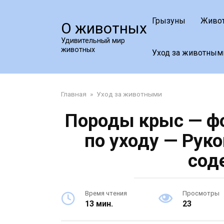
Перейти
к
Грызуны
Живо
О животных
контенту
Удивительный мир
животных
Уход за животным
Главная
»
Уход за животными
Породы крыс — фо
по уходу — Рук
сод
Время чтения
Просмотры
13 мин.
23