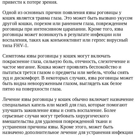
привести к потере зрения.
Одной из основных причин появления язвы роговицы у
кошек является травма глаза. Это может быть вызвано укусом
другой кошки, порезом или ранением глаза, повреждением
роговицы при интенсивном царапании. Кроме того, язва
роговицы может возникнуть в результате инфекции или
воспаления, таких как конъюнктивит или герпес вирусный
типа FHV-1.
Симптомы язвы роговицы у кошек могут включать
покраснение глаза, сильную боль, отечность, слезотечение и
частое мигание. Кошка может проявлять беспокойство и
пытаться трется глазом о предметы или мебель, чтобы снять
зуд и дискомфорт. В некоторых случаях, язва роговицы может
быть видна невооруженным глазом, выглядеть как белое
пятно на поверхности глаза.
Лечение язвы роговицы у кошек обычно включает назначение
специальных капель или мазей для глаз, которые помогают
улучшить заживление язвы и снять воспаление. Более
серьезные случаи могут требовать хирургического
вмешательства для удаления поврежденной ткани и
устранения причины язвы. Кроме этого, может быть
назначено дополнительное лечение для устранения инфекции