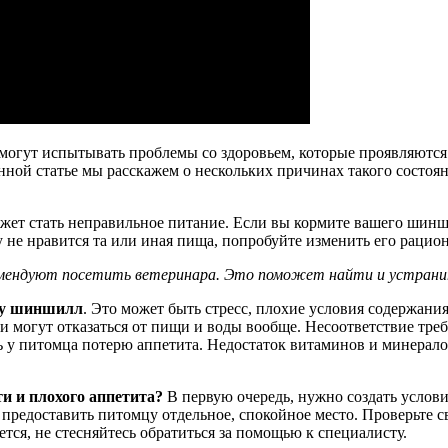
огут испытывать проблемы со здоровьем, которые проявляются 
ной статье мы расскажем о нескольких причинах такого состояни
жет стать неправильное питание. Если вы кормите вашего шин
 не нравится та или иная пища, попробуйте изменить его рацио
екомендуют посетить ветеринара. Это поможет найти и устран
а у шиншилл
. Это может быть стресс, плохие условия содержания
и могут отказаться от пищи и воды вообще. Несоответствие тре
ть у питомца потерю аппетита. Недостаток витаминов и минерал
и и плохого аппетита?
В первую очередь, нужно создать услови
 предоставить питомцу отдельное, спокойное место. Проверьте с
тся, не стесняйтесь обратиться за помощью к специалисту.