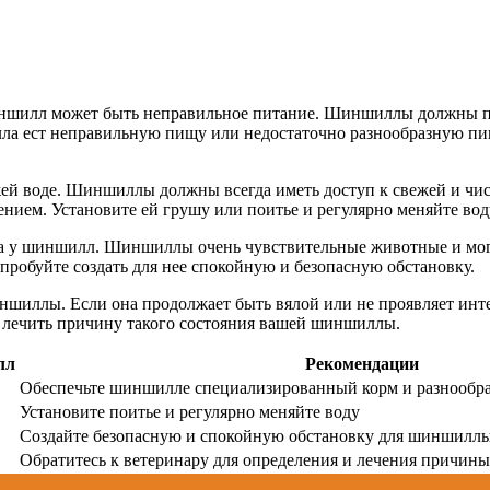
иншилл может быть неправильное питание. Шиншиллы должны по
ла ест неправильную пищу или недостаточно разнообразную пищ
й воде. Шиншиллы должны всегда иметь доступ к свежей и чист
нием. Установите ей грушу или поитье и регулярно меняйте вод
та у шиншилл. Шиншиллы очень чувствительные животные и мог
робуйте создать для нее спокойную и безопасную обстановку.
шиллы. Если она продолжает быть вялой или не проявляет инте
 и лечить причину такого состояния вашей шиншиллы.
лл
Рекомендации
Обеспечьте шиншилле специализированный корм и разнообр
Установите поитье и регулярно меняйте воду
Создайте безопасную и спокойную обстановку для шиншилл
Обратитесь к ветеринару для определения и лечения причины