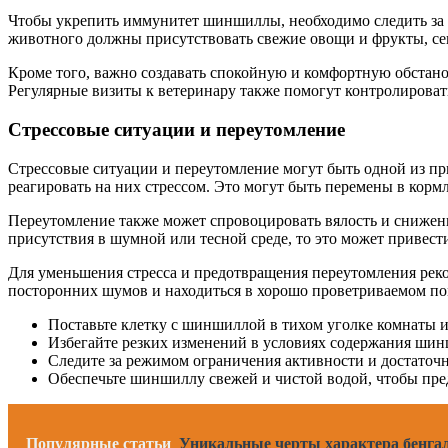
Чтобы укрепить иммунитет шиншиллы, необходимо следить за 
животного должны присутствовать свежие овощи и фрукты, се
Кроме того, важно создавать спокойную и комфортную обстано
Регулярные визиты к ветеринару также помогут контролироват
Стрессовые ситуации и переутомление
Стрессовые ситуации и переутомление могут быть одной из п
реагировать на них стрессом. Это могут быть перемены в кор
Переутомление также может спровоцировать вялость и снижени
присутствия в шумной или тесной среде, то это может привест
Для уменьшения стресса и предотвращения переутомления реко
посторонних шумов и находиться в хорошо проветриваемом п
Поставьте клетку с шиншиллой в тихом уголке комнаты и
Избегайте резких изменений в условиях содержания ши
Следите за режимом ограничения активности и достаточн
Обеспечьте шиншиллу свежей и чистой водой, чтобы пре
Популярные статьи
Уникальные черты характера бенгал