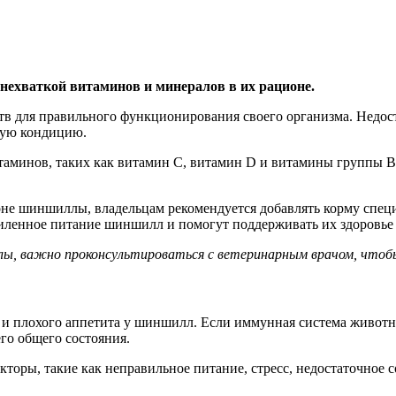
нехваткой витаминов и минералов в их рационе.
в для правильного функционирования своего организма. Недос
хую кондицию.
аминов, таких как витамин С, витамин D и витамины группы B
оне шиншиллы, владельцам рекомендуется добавлять корму спе
иленное питание шиншилл и помогут поддерживать их здоровье 
лы, важно проконсультироваться с ветеринарным врачом, чтобы
и плохого аппетита у шиншилл. Если иммунная система животно
го общего состояния.
кторы, такие как неправильное питание, стресс, недостаточное