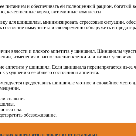
ее питанием и обеспечивать ей полноценный рацион, богатый 
но, качественные корма, витаминные комплексы.
вку для шиншиллы, минимизировать стрессовые ситуации, обеспе
ь состояние иммунитета и своевременно обнаружить и предотвра
ричин вялости и плохого аппетита у шиншилл. Шиншиллы чувст
млении, изменения в расположении клетки или жилых условиях.
е аппетита у шиншилл. Если шиншилла перенапрягается из-за ч
и к ухудшению ее общего состояния и аппетита.
мендуется предоставить шиншилле уютное и спокойное место дл
омещении.
ли спальни.
ншиллы.
остью сна.
дотвратить обезвоживание.
ьских кошек: что отличает их от остальных