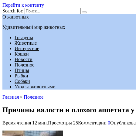
Перейти к контенту
Search for:
О животных
Удивительный мир животных
Грызуны
Животные
Интересное
Кошки
Новости
Полезное
Птицы
Рыбки
Собаки
Уход за животными
Главная
»
Полезное
Причины вялости и плохого аппетита у 
Время чтения
12 мин.
Просмотры
25
Комментарии
0
Опубликова