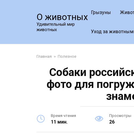
Перейти
к
Грызуны
Живо
О животных
контенту
Удивительный мир
животных
Уход за животным
Главная
»
Полезное
Собаки российс
фото для погруж
знам
Время чтения
Просмотры
11 мин.
26