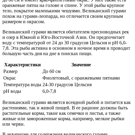
оранжевые пятна на голове и спине. У этой рыбы крупное
тело, покрытое маленькими чешуями. Великанский гурами
похож на гурами-леопарда, но отличается своим крупным
размером и окрасом.
Великанский гурами является обитателем пресноводных рек
и озер в Южной и Юго-Восточной Азии. Он предпочитает
воду с температурой от 24 до 30 градусов Цельсия и pH 6,0-
7,8. Эта рыба активна в основном в ночное время и проводит
большую часть дня на дне в поисках пищи.
Характеристики
Значение
Размер
До 60 см
Окрас
Фиолетовый, с оранжевыми пятнами
Температура воды
24-30 градусов Цельсия
pH воды
6,0-7,8
Великанский гурами является всеядной рыбой и питается как
растениями, так и живой пищей. В ее рационе должны быть
растительные корма, такие как семечки и листья, а также
живые или замороженные корма, например, мелкие рыбки
или черви.
В аквариуме для содержания великанского гурами