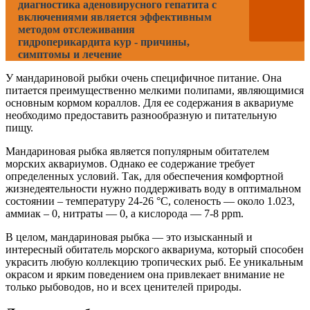
диагностика аденовирусного гепатита с
включениями является эффективным
методом отслеживания
гидроперикардита кур - причины,
симптомы и лечение
У мандариновой рыбки очень специфичное питание. Она
питается преимущественно мелкими полипами, являющимися
основным кормом кораллов. Для ее содержания в аквариуме
необходимо предоставить разнообразную и питательную
пищу.
Мандариновая рыбка является популярным обитателем
морских аквариумов. Однако ее содержание требует
определенных условий. Так, для обеспечения комфортной
жизнедеятельности нужно поддерживать воду в оптимальном
состоянии – температуру 24-26 °C, соленость — около 1.023,
аммиак – 0, нитраты — 0, а кислорода — 7-8 ppm.
В целом, мандариновая рыбка — это изысканный и
интересный обитатель морского аквариума, который способен
украсить любую коллекцию тропических рыб. Ее уникальным
окрасом и ярким поведением она привлекает внимание не
только рыбоводов, но и всех ценителей природы.