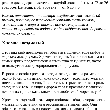
режим для содержания тетры голубой должен быть от 22 до 26
градусов Цельсия, а pH-уровень — от 6 до 7.5.
Важно отметить, что тетра голубая является всеядной
рыбкой, поэтому ее необходимо кормить сухим кормом,
живыми или замороженными насекомыми, а также
специализированными добавками для поддержания здоровья и
яркости их окраски.
Хромис звездчатый
Этот вид рыб предпочитает обитать в соленой воде рифов и
морских аквариумах. Хромис звездчатый является одним из
самых ярких представителей семейства петуниевых, часто
используется для декорирования аквариумов.
Взрослые особи хромиса звездчатого достигают размеров
около 10 см. Они имеют яркую окраску – золотисто-желтый
цвет с множеством голубых пятен, которые исполняют роль
звезд на их теле. Изящная форма тела и красивые плавники
делают их привлекательными для любителей морских рыб.
Хромис звездчатый – это миролюбивая рыбка, которая легко
уживается с другими неагрессивными видами рыб. Они
обладают спокойным нравом и активно плавают вблизи