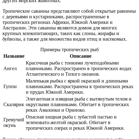
других морских животных.
Тропические саванны представляют собой открытые равнины
с деревьями и кустарниками, распространенные в
тропических регионах Африки, Южной Америки и
Австралии. Эти саванны являются домом для многих
крупных млекопитающих, таких как слоны, жирафы и
буйволы, а также для множества видов птиц и насекомых.
Примеры тропических рыб
Название
Описание
Красочная рыба с тонкими лучеподобными
Ангел
плавниками. Распространен в тропических водах
Атлантического и Тихого океанов.
Маленькая рыбка с яркой окраской и длинными
Гуппи
плавниками. Распространена в тропических реках
и прудах Южной Америки.
Элегантная и изящная рыба с вытянутым телом и
Скалярия
округлыми плавниками. Обитает в тропических
реках Амазонки и Ориноко.
Опасная хищная рыба с зубастой пастью и
Гремучий
зеленовато-желтой окраской. Обитает в
окунь
тропических озерах и реках Южной Америки.