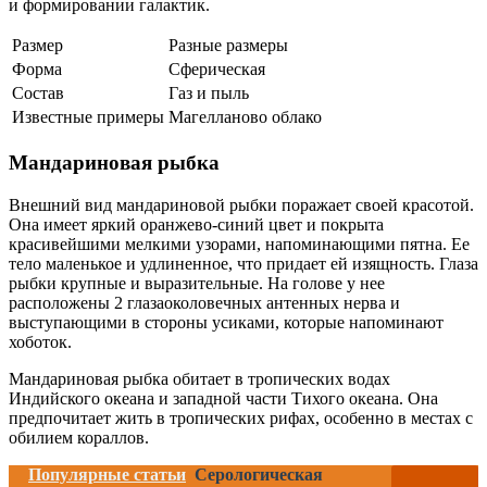
и формировании галактик.
Размер
Разные размеры
Форма
Сферическая
Состав
Газ и пыль
Известные примеры
Магелланово облако
Мандариновая рыбка
Внешний вид мандариновой рыбки поражает своей красотой.
Она имеет яркий оранжево-синий цвет и покрыта
красивейшими мелкими узорами, напоминающими пятна. Ее
тело маленькое и удлиненное, что придает ей изящность. Глаза
рыбки крупные и выразительные. На голове у нее
расположены 2 глазаоколовечных антенных нерва и
выступающими в стороны усиками, которые напоминают
хоботок.
Мандариновая рыбка обитает в тропических водах
Индийского океана и западной части Тихого океана. Она
предпочитает жить в тропических рифах, особенно в местах с
обилием кораллов.
Популярные статьи
Серологическая