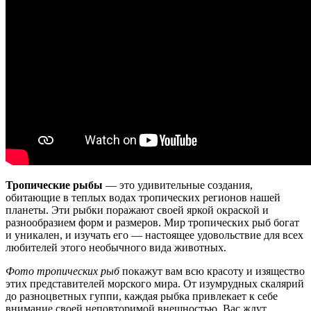
Тропические рыбы
— это удивительные создания,
обитающие в теплых водах тропических регионов нашей
планеты. Эти рыбки поражают своей яркой окраской и
разнообразием форм и размеров. Мир тропических рыб богат
и уникален, и изучать его — настоящее удовольствие для всех
любителей этого необычного вида животных.
Фото тропических рыб
покажут вам всю красоту и изящество
этих представителей морского мира. От изумрудных скалярий
до разноцветных гуппи, каждая рыбка привлекает к себе
внимание своей неповторимой внешностью. Вас ждут