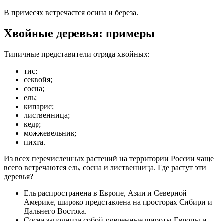
В примесях встречается осина и береза.
Хвойные деревья: примеры
Типичные представители отряда хвойных:
тис;
секвойя;
сосна;
ель;
кипарис;
лиственница;
кедр;
можжевельник;
пихта.
Из всех перечисленных растений на территории России чаще
всего встречаются ель, сосна и лиственница. Где растут эти
деревья?
Ель распространена в Европе, Азии и Северной
Америке, широко представлена на просторах Сибири и
Дальнего Востока.
Сосна заполнила собой умеренные широты Европы и