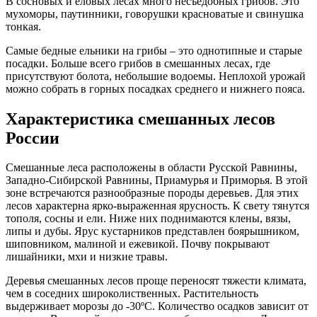
В сосновых и еловых лесах много несъедобных грибов. Это
мухоморы, паутинники, говорушки красноватые и свинушка
тонкая.
Самые бедные ельники на грибы – это однотипные и старые
посадки. Больше всего грибов в смешанных лесах, где
присутствуют болота, небольшие водоемы. Неплохой урожай
можно собрать в горных посадках среднего и нижнего пояса.
Характеристика смешанных лесов
России
Смешанные леса расположены в области Русской Равнины,
Западно-Сибирской Равнины, Приамурья и Приморья. В этой
зоне встречаются разнообразные породы деревьев. Для этих
лесов характерна ярко-выраженная ярусность. К свету тянутся
тополя, сосны и ели. Ниже них поднимаются клены, вязы,
липы и дубы. Ярус кустарников представлен боярышником,
шиповником, малиной и ежевикой. Почву покрывают
лишайники, мхи и низкие травы.
Деревья смешанных лесов проще переносят тяжести климата,
чем в соседних широколиственных. Растительность
выдерживает морозы до -30ºС. Количество осадков зависит от