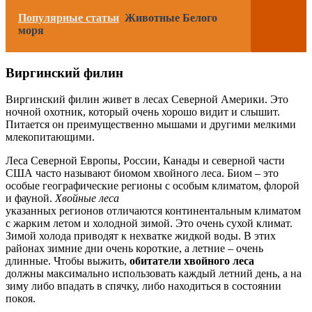
Популярные статьи
Животные Белого
моря
Виргинский филин
Виргинский филин живет в лесах Северной Америки. Это
ночной охотник, который очень хорошо видит и слышит.
Питается он преимущественно мышами и другими мелкими
млекопитающими.
Леса Северной Европы, России, Канады и северной части
США часто называют биомом хвойного леса. Биом – это
особые географические регионы с особым климатом, флорой
и фауной.
Хвойные леса
указанных регионов отличаются континентальным климатом
с жарким летом и холодной зимой. Это очень сухой климат.
Зимой холода приводят к нехватке жидкой воды. В этих
районах зимние дни очень короткие, а летние – очень
длинные. Чтобы выжить,
обитатели хвойного леса
должны максимально использовать каждый летний день, а на
зиму либо впадать в спячку, либо находиться в состоянии
покоя.