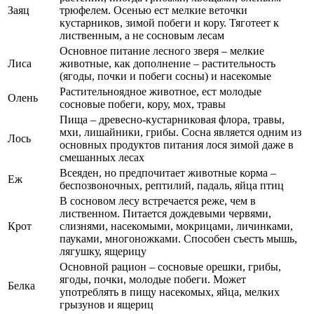
Заяц
трюфелем. Осенью ест мелкие веточки
кустарников, зимой побеги и кору. Тяготеет к
лиственным, а не сосновым лесам
Основное питание лесного зверя – мелкие
Лиса
животные, как дополнение – растительность
(ягоды, почки и побеги сосны) и насекомые
Растительноядное животное, ест молодые
Олень
сосновые побеги, кору, мох, травы
Пища – древесно-кустарниковая флора, травы,
мхи, лишайники, грибы. Сосна является одним из
Лось
основных продуктов питания лося зимой даже в
смешанных лесах
Всеяден, но предпочитает животные корма –
Еж
беспозвоночных, рептилий, падаль, яйца птиц
В сосновом лесу встречается реже, чем в
лиственном. Питается дождевыми червями,
Крот
слизнями, насекомыми, мокрицами, личинками,
пауками, многоножками. Способен съесть мышь,
лягушку, ящерицу
Основной рацион – сосновые орешки, грибы,
ягоды, почки, молодые побеги. Может
Белка
употреблять в пищу насекомых, яйца, мелких
грызунов и ящериц