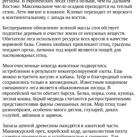
региона. В европейских лесах снега больше, чем на Дальнем
Востоке. Максимальное число осадков приходится на теплый
сезон. Лето мягкое и влажное. Климат переходит от морского
к континентальному, с запада на восток.
Беспрерывное обновление зеленой массы способствует
подпитке деревьев и очистке земли от ненужных веществ.
Обитатели леса используют ресурсы всех ярусов в качестве
кормовой базы. Семена хвойных привлекают птиц, грызуны
поедают орехи, личинки под корой являются пищей для
насекомоядных птиц.
Многочисленные некогда животные подверглись
истреблению в результате неконтролируемой охоты. Еще
можно встретить косулю и кабана. Зубр и благородный олень
сохранились только в заповедниках. Известным хищником
смешанного леса является обыкновенная лисица. В
европейской части обитает барсук. Белка, норка, соня, куница,
лесная кошка, бурый медведь считаются распространенными
представителями фауны смешанных лесов. Мир птиц тоже
разнообразен, особенно много дятлов, глухарей, диких
голубей, зябликов и зарянок.
Запасы ценной древесины находятся в азиатской части.
Маньчжурский орех, корейский кедр, цельнолистная пихта
славятся прочностью и устойчивостью к гниению. Для