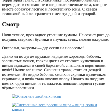
Территория тайги, спускаясь ниже, постепенно начинает
переходить в смешанные и широколиственные леса, которые
вместе образуют лесную и лесостепную зоны. С севера
темнохвойный лес граничит с лесотундрой и тундрой.
Смотр
Ночи темнее, прохладнее утренние туманы. Не сохнет роса до
полудня, сверкают бусинки в паучьих сетях, словно ожерелье.
Ожерелья, ожерелья — дар осени на новоселье!
Давно ли по лугам кружили нарядные хороводы бабочек,
золотистых мошек, глохли цветы от стрёкота кузнечиков и
шмель задыхался в своей бархатной, с пышным воротником
шубе! Нынче всё иначе. Скошены травы, стога от дождей
потемнели. Не видно бабочек, смолкли скрипки кузнечиков-
скрипачей, и шуба стала шмелям впору. Никого на поздних
цветах, одни шмели, и те, кажется, повыше подняли густые
чёрные воротники…