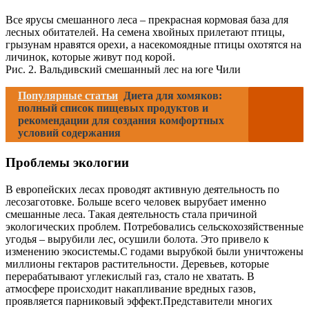
Все ярусы смешанного леса – прекрасная кормовая база для
лесных обитателей. На семена хвойных прилетают птицы,
грызунам нравятся орехи, а насекомоядные птицы охотятся на
личинок, которые живут под корой.
Рис. 2. Вальдивский смешанный лес на юге Чили
Популярные статьи
Диета для хомяков:
полный список пищевых продуктов и
рекомендации для создания комфортных
условий содержания
Проблемы экологии
В европейских лесах проводят активную деятельность по
лесозаготовке. Больше всего человек вырубает именно
смешанные леса. Такая деятельность стала причиной
экологических проблем. Потребовались сельскохозяйственные
угодья – вырубили лес, осушили болота. Это привело к
изменению экосистемы.С годами вырубкой были уничтожены
миллионы гектаров растительности. Деревьев, которые
перерабатывают углекислый газ, стало не хватать. В
атмосфере происходит накапливание вредных газов,
проявляется парниковый эффект.Представители многих