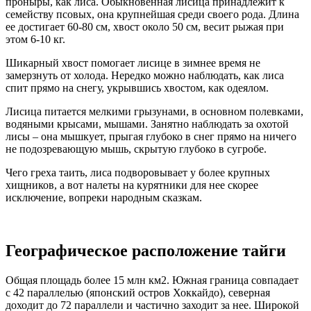
проныры, как лиса. Обыкновенная лисица принадлежит к
семейству псовых, она крупнейшая среди своего рода. Длина
ее достигает 60-80 см, хвост около 50 см, весит рыжая при
этом 6-10 кг.
Шикарный хвост помогает лисице в зимнее время не
замерзнуть от холода. Нередко можно наблюдать, как лиса
спит прямо на снегу, укрывшись хвостом, как одеялом.
Лисица питается мелкими грызунами, в основном полевками,
водяными крысами, мышами. Занятно наблюдать за охотой
лисы – она мышкует, прыгая глубоко в снег прямо на ничего
не подозревающую мышь, скрытую глубоко в сугробе.
Чего греха таить, лиса подворовывает у более крупных
хищников, а вот налеты на курятники для нее скорее
исключение, вопреки народным сказкам.
Географическое расположение тайги
Общая площадь более 15 млн км2. Южная граница совпадает
с 42 параллелью (японский остров Хоккайдо), северная
доходит до 72 параллели и частично заходит за нее. Широкой