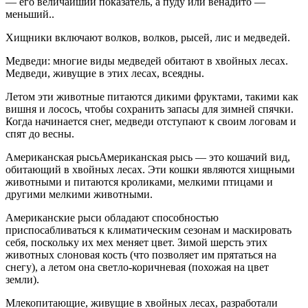
— его величайший показатель, а пуду или венадито —
меньший..
Хищники включают волков, волков, рысей, лис и медведей.
Медведи: многие виды медведей обитают в хвойных лесах.
Медведи, живущие в этих лесах, всеядны.
Летом эти животные питаются дикими фруктами, такими как
вишня и лосось, чтобы сохранить запасы для зимней спячки.
Когда начинается снег, медведи отступают к своим логовам и
спят до весны.
Американская рысьАмериканская рысь — это кошачий вид,
обитающий в хвойных лесах. Эти кошки являются хищными
животными и питаются кроликами, мелкими птицами и
другими мелкими животными.
Американские рыси обладают способностью
приспосабливаться к климатическим сезонам и маскировать
себя, поскольку их мех меняет цвет. Зимой шерсть этих
животных слоновая кость (что позволяет им прятаться на
снегу), а летом она светло-коричневая (похожая на цвет
земли).
Млекопитающие, живущие в хвойных лесах, разработали