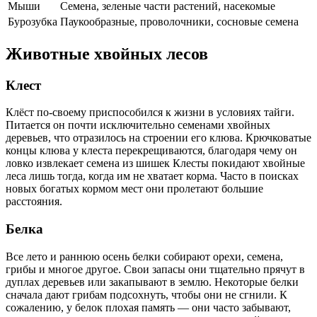
Мыши
Семена, зеленые части растений, насекомые
Бурозубка
Паукообразные, проволочники, сосновые семена
Животные хвойных лесов
Клест
Клёст по-своему приспособился к жизни в условиях тайги.
Питается он почти исключительно семенами хвойных
деревьев, что отразилось на строении его клюва. Крючковатые
концы клюва у клеста перекрещиваются, благодаря чему он
ловко извлекает семена из шишек Клесты покидают хвойные
леса лишь тогда, когда им не хватает корма. Часто в поисках
новых богатых кормом мест они пролетают большие
расстояния.
Белка
Все лето и раннюю осень белки собирают орехи, семена,
грибы и многое другое. Свои запасы они тщательно прячут в
дуплах деревьев или закапывают в землю. Некоторые белки
сначала дают грибам подсохнуть, чтобы они не сгнили. К
сожалению, у белок плохая память — они часто забывают,