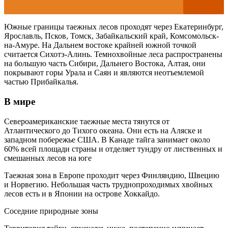
Южные границы таежных лесов проходят через Екатеринбург,
Ярославль, Псков, Томск, Забайкальский край, Комсомольск-
на-Амуре. На Дальнем востоке крайней южной точкой
считается Сихотэ-Алинь. Темнохвойные леса распространены
на большую часть Сибири, Дальнего Востока, Алтая, они
покрывают горы Урала и Саян и являются неотъемлемой
частью Прибайкалья.
В мире
Североамериканские таежные места тянутся от
Атлантического до Тихого океана. Они есть на Аляске и
западном побережье США. В Канаде тайга занимает около
60% всей площади страны и отделяет тундру от лиственных и
смешанных лесов на юге
Таежная зона в Европе проходит через Финляндию, Швецию
и Норвегию. Небольшая часть труднопроходимых хвойных
лесов есть и в Японии на острове Хоккайдо.
Соседние природные зоны