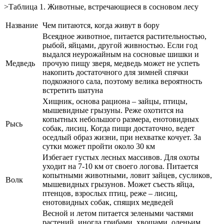
>Таблица 1. Животные, встречающиеся в сосновом лесу
Название
Чем питаются, когда живут в бору
Всеядное животное, питается растительностью,
рыбой, яйцами, другой живностью. Если год
выдался неурожайным на сосновые шишки и
Медведь
прочую пищу зверя, медведь может не успеть
накопить достаточного для зимней спячки
подкожного сала, поэтому велика вероятность
встретить шатуна
Хищник, основа рациона – зайцы, птицы,
мышевидные грызуны. Реже охотится на
копытных небольшого размера, енотовидных
Рысь
собак, лисиц. Когда пищи достаточно, ведет
оседлый образ жизни, при нехватке кочует. За
сутки может пройти около 30 км
Избегает густых лесных массивов. Для охоты
уходит на 7-10 км от своего логова. Питается
копытными животными, ловит зайцев, сусликов,
Волк
мышевидных грызунов. Может съесть яйца,
птенцов, взрослых птиц, реже – лисиц,
енотовидных собак, спящих медведей
Весной и летом питается зелеными частями
растений, иногда грибами, хвощами, оленьим