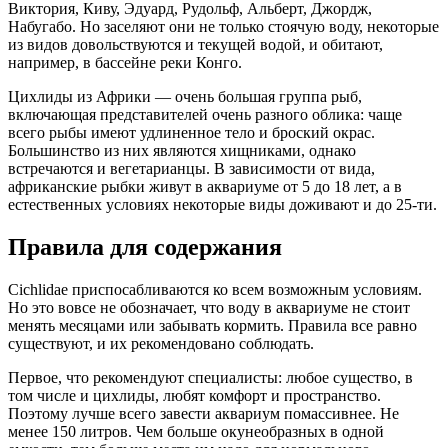
Виктория, Киву, Эдуард, Рудольф, Альберт, Джордж,
Набугабо. Но заселяют они не только стоячую воду, некоторые
из видов довольствуются и текущей водой, и обитают,
например, в бассейне реки Конго.
Цихлиды из Африки — очень большая группа рыб,
включающая представителей очень разного облика: чаще
всего рыбы имеют удлиненное тело и броский окрас.
Большинство из них являются хищниками, однако
встречаются и вегетарианцы. В зависимости от вида,
африканские рыбки живут в аквариуме от 5 до 18 лет, а в
естественных условиях некоторые виды доживают и до 25-ти.
Правила для содержания
Сichlidae приспосабливаются ко всем возможным условиям.
Но это вовсе не обозначает, что воду в аквариуме не стоит
менять месяцами или забывать кормить. Правила все равно
существуют, и их рекомендовано соблюдать.
Первое, что рекомендуют специалисты: любое существо, в
том числе и цихлиды, любят комфорт и пространство.
Поэтому лучше всего завести аквариум помассивнее. Не
менее 150 литров. Чем больше окунеобразных в одной