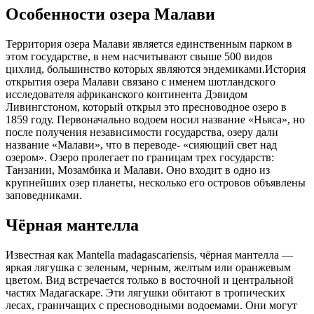
Особенности озера Малави
Территория озера Малави является единственным парком в
этом государстве, в нем насчитывают свыше 500 видов
цихлид, большинство которых являются эндемиками.История
открытия озера Малави связано с именем шотландского
исследователя африканского континента Дэвидом
Ливингстоном, который открыл это пресноводное озеро в
1859 году. Первоначально водоем носил название «Ньяса», но
после получения независимости государства, озеру дали
название «Малави», что в переводе- «сияющий свет над
озером». Озеро пролегает по границам трех государств:
Танзании, Мозамбика и Малави. Оно входит в одно из
крупнейших озер планеты, несколько его островов объявлены
заповедниками.
Чёрная мантелла
Известная как Mantella madagascariensis, чёрная мантелла —
яркая лягушка с зеленым, черным, желтым или оранжевым
цветом. Вид встречается только в восточной и центральной
частях Мадагаскаре. Эти лягушки обитают в тропических
лесах, граничащих с пресноводными водоемами. Они могут