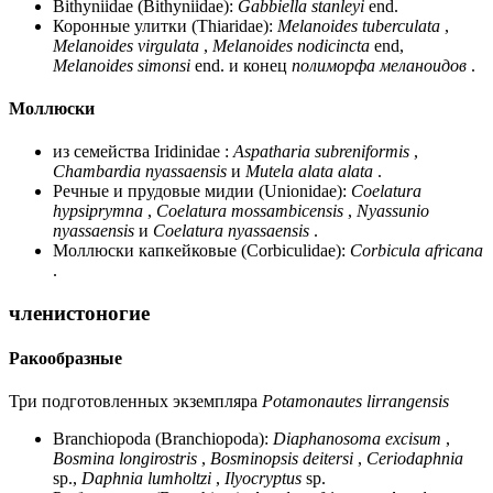
Bithyniidae (Bithyniidae):
Gabbiella stanleyi
end.
Коронные улитки (Thiaridae):
Melanoides tuberculata
,
Melanoides virgulata
,
Melanoides nodicincta
end,
Melanoides simonsi
end. и конец
полиморфа меланоидов
.
Моллюски
из семейства Iridinidae :
Aspatharia subreniformis
,
Chambardia nyassaensis
и
Mutela alata alata
.
Речные и прудовые мидии (Unionidae):
Coelatura
hypsiprymna
,
Coelatura mossambicensis
,
Nyassunio
nyassaensis
и
Coelatura nyassaensis
.
Моллюски капкейковые (Corbiculidae):
Corbicula africana
.
членистоногие
Ракообразные
Три подготовленных экземпляра
Potamonautes lirrangensis
Branchiopoda (Branchiopoda):
Diaphanosoma excisum
,
Bosmina longirostris
,
Bosminopsis deitersi
,
Ceriodaphnia
sp.,
Daphnia lumholtzi
,
Ilyocryptus
sp.