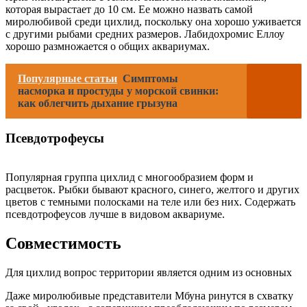
которая вырастает до 10 см. Ее можно назвать самой
миролюбивой среди цихлид, поскольку она хорошо уживается
с другими рыбами средних размеров. Лабидохромис Еллоу
хорошо размножается о общих аквариумах.
Популярные статьи
Симптомы
насморка и простуды у морской свинки:
как облегчить дыхание грызуна
Псевдотрофеусы
Популярная группа цихлид с многообразием форм и
расцветок. Рыбки бывают красного, синего, желтого и других
цветов с темными полосками на теле или без них. Содержать
псевдотрофеусов лучше в видовом аквариуме.
Совместимость
Для цихлид вопрос территории является одним из основных
Даже миролюбивые представители Мбуна ринутся в схватку