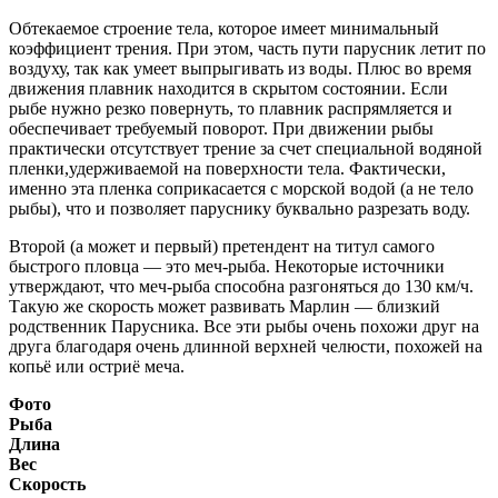
Обтекаемое строение тела, которое имеет минимальный
коэффициент трения. При этом, часть пути парусник летит по
воздуху, так как умеет выпрыгивать из воды. Плюс во время
движения плавник находится в скрытом состоянии. Если
рыбе нужно резко повернуть, то плавник распрямляется и
обеспечивает требуемый поворот. При движении рыбы
практически отсутствует трение за счет специальной водяной
пленки,удерживаемой на поверхности тела. Фактически,
именно эта пленка соприкасается с морской водой (а не тело
рыбы), что и позволяет паруснику буквально разрезать воду.
Второй (а может и первый) претендент на титул самого
быстрого пловца — это меч-рыба. Некоторые источники
утверждают, что меч-рыба способна разгоняться до 130 км/ч.
Такую же скорость может развивать Марлин — близкий
родственник Парусника. Все эти рыбы очень похожи друг на
друга благодаря очень длинной верхней челюсти, похожей на
копьё или остриё меча.
Фото
Рыба
Длина
Вес
Скорость