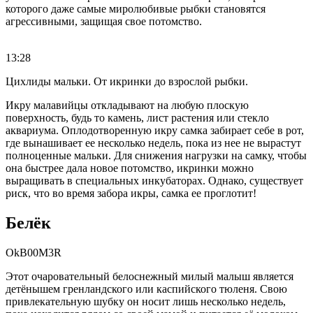
которого даже самые миролюбивые рыбки становятся
агрессивными, защищая свое потомство.
13:28
Цихлиды мальки. От икринки до взрослой рыбки.
Икру малавийцы откладывают на любую плоскую
поверхность, будь то камень, лист растения или стекло
аквариума. Оплодотворенную икру самка забирает себе в рот,
где вынашивает ее несколько недель, пока из нее не вырастут
полноценные мальки. Для снижения нагрузки на самку, чтобы
она быстрее дала новое потомство, икринки можно
выращивать в специальных инкубаторах. Однако, существует
риск, что во время забора икры, самка ее проглотит!
Белёк
OkB00M3R
Этот очаровательный белоснежный милый малыш является
детёнышем гренландского или каспийского тюленя. Свою
привлекательную шубку он носит лишь несколько недель,