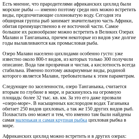
Есть мнение, что прародителями африканских цихлид были
морские рыбы — именно поэтому среди них можно встретить
виды, предпочитающие солоноватую воду. Сегодня эта
обширная группа рыб занимает значительную часть Африки,
обитая преимущественно в ее восточной части. Самое
большое их разнообразие можно встретить в Великих Озерах
Малави и Танганьика, причем некоторые из видов уже долгие
годы вылавливаются как промысловая рыба.
Озеро Малави населено цихлидами особенно густо: уже
известно около 800-т видов, из которых только 300 получили
описание. Вода там прозрачная и чистая, а кислотность всегда
стабильна. Именно поэтому аквариумные виды, родиной
которого является Малави, требовательны к этим параметрам.
Следующее по заселенности, озеро Танганьика, считается
вторым по глубине в мире, и раскинулось на огромную
площадь: более 32 тыс. кв. км. За это его даже прозвали
«озеро-море». В насыщенных кислородом водах Таганьика
обитает 250 видов цихловых, а так же 150 других видов рыб.
Похвастать оно может и тем, что именно там были найдены
самая
маленькая и самая крупная рыбка
цихловая рыбка в
мире.
Африканских цихлид можно встретить и в других озерах: