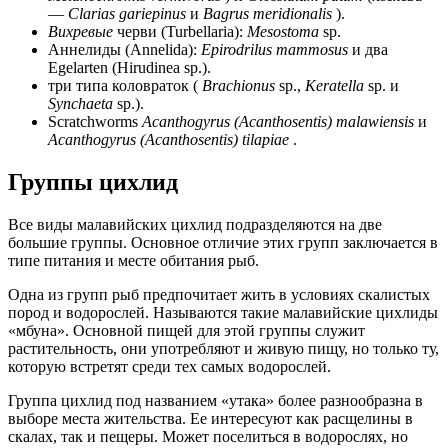
—
Clarias gariepinus
и
Bagrus meridionalis
).
Вихревые
черви
(Turbellaria):
Mesostoma
sp.
Аннелиды (Annelida):
Epirodrilus mammosus
и два
Egelarten (Hirudinea sp.).
три типа коловраток (
Brachionus
sp.,
Keratella
sp. и
Synchaeta
sp.).
Scratchworms
Acanthogyrus (Acanthosentis) malawiensis
и
Acanthogyrus (Acanthosentis) tilapiae
.
Группы цихлид
Все виды малавийских цихлид подразделяются на две
большие группы. Основное отличие этих групп заключается в
типе питания и месте обитания рыб.
Одна из групп рыб предпочитает жить в условиях скалистых
пород и водорослей. Называются такие малавийские цихлиды
«мбуна». Основной пищей для этой группы служит
растительность, они употребляют и живую пищу, но только ту,
которую встретят среди тех самых водорослей.
Группа цихлид под названием «утака» более разнообразна в
выборе места жительства. Ее интересуют как расщелины в
скалах, так и пещеры. Может поселиться в водорослях, но