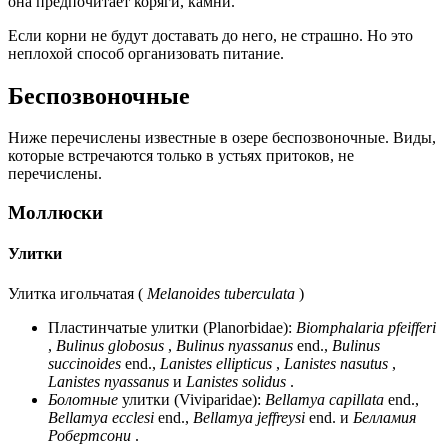
она предпочитает коряги, камни.
Если корни не будут доставать до него, не страшно. Но это
неплохой способ организовать питание.
Беспозвоночные
Ниже перечислены известные в озере беспозвоночные. Виды,
которые встречаются только в устьях притоков, не
перечислены.
Моллюски
Улитки
Улитка игольчатая (
Melanoides tuberculata
)
Пластинчатые улитки (Planorbidae):
Biomphalaria pfeifferi
,
Bulinus globosus
,
Bulinus nyassanus
end.,
Bulinus
succinoides
end.,
Lanistes ellipticus
,
Lanistes nasutus
,
Lanistes nyassanus
и
Lanistes solidus
.
Болотные
улитки
(Viviparidae):
Bellamya capillata
end.,
Bellamya ecclesi
end.,
Bellamya jeffreysi
end. и
Белламия
Робертсони
.