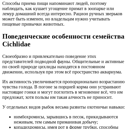
Способы приема пищи напоминают людей, поэтому
наблюдать, как кушает угощение примат в зоопарке или
лемур домашний всегда интересно. Рацион ручных зверьков
может быть изменен, но владельцам нужно учитывать
пищевые привычки животных.
Поведенческие особенности семейства
Cichlidae
Своеобразно и привлекательно поведение этих
представителей подводной фауны. Общительные и активные
по своей природе цихлиды находятся в постоянном
движении, используя при этом всё пространство аквариума.
Их активность увеличивается пропорционально возрастанию
чувства голода. В погоне за порцией корма они устраивают
настоящие гонки и могут поглотить в мгновение всё, что им
предложат, хотя пользы им такая алчность не приносит.
У отдельных видов рыбок весьма развиты охотничьи навыки:
нимбохромисы, зарывшись в песок, прикидываются
неживым, тем самым приманивая добычу;
копадихромисы, имея рот в форме трубки, способны