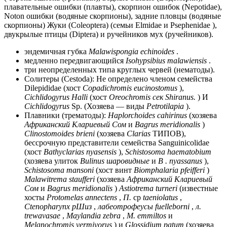
плавательные ошибки (плавты), скорпион ошибок (Nepotidae),
Noton ошибки (водяные скорпионы), задние пловцы (водяные
скорпионы) Жуки (Coleoptera) (семьи Elmidae и Psephenidae ),
двукрылые птицы (Diptera) и ручейников мух (ручейников).
эндемичная губка
Malawispongia echinoides
.
медленно передвигающийся
Isohypsibius malawiensis
.
три неопределенных типа круглых червей (нематоды).
Солитеры (Cestoda): Не определено членом семейства
Dilepididae (хост
Copadichromis eucinostomus
),
Cichlidogyrus Halli
(хост
Oreochromis сек Shiranus.
) И
Cichlidogyrus
Sp. (Хозяева — виды
Petrotilapia
).
Плавники (трематоды):
Haplorchoides cahirinus
(хозяева
Африканский Клариевый Сом
и
Bagrus meridionalis
)
Clinostomoides brieni
(хозяева
Clarias
ТИПОВ),
бессрочную представители семейства Sanguinicolidae
(хост
Bathyclarias nyasensis
),
Schistosoma haematobium
(хозяева улиток
Bulinus шаровидные
и
B . nyassanus
),
Schistosoma mansoni
(хост винт
Biomphalaria pfeifferi
)
Malawitrema staufferi
(хозяева
Африканский Клариевый
Сом
и
Bagrus meridionalis
)
Astiotrema turneri
(известные
хосты
Protomelas annectens
,
П.
ср
taeniolatus
,
Ctenopharynx рШиз
,
лабеотрофеусы fuelleborni
,
л.
trewavasae
,
Maylandia zebra
,
M. emmiltos
и
Melanochromis vermivorus
) и
Glossidium patum
(хозяева