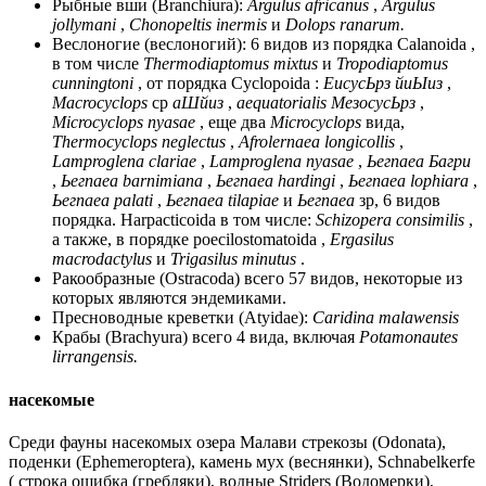
Рыбные вши (Branchiura):
Argulus africanus
,
Argulus
jollymani
,
Chonopeltis
inermis
и
Dolops ranarum.
Веслоногие (веслоногий): 6 видов из порядка Calanoida ,
в том числе
Thermodiaptomus mixtus
и
Tropodiaptomus
cunningtoni
, от порядка Cyclopoida :
ЕисусЬрз йиЫиз
,
Macrocyclops
ср
аШйиз
,
aequatorialis МезосусЬрз
,
Microcyclops nyasae
, еще два
Microcyclops
вида,
Thermocyclops neglectus
,
Afrolernaea longicollis
,
Lamproglena clariae
,
Lamproglena nyasae
,
Ьегпаеа Багри
,
Ьегпаеа barnimiana
,
Ьегпаеа hardingi
,
Ьегпаеа lophiara
,
Ьегпаеа palati
,
Ьегпаеа tilapiae
и
Ьегпаеа
зр, 6 видов
порядка. Harpacticoida в том числе:
Schizopera consimilis
,
а также, в порядке poecilostomatoida ,
Ergasilus
macrodactylus
и
Trigasilus minutus
.
Ракообразные (Ostracoda) всего 57 видов, некоторые из
которых являются эндемиками.
Пресноводные креветки (Atyidae):
Caridina malawensis
Крабы (Brachyura) всего 4 вида, включая
Potamonautes
lirrangensis.
насекомые
Среди фауны насекомых озера Малави стрекозы (Odonata),
поденки (Ephemeroptera), камень мух (веснянки), Schnabelkerfe
( строка ошибка (гребляки), водные Striders (Водомерки),