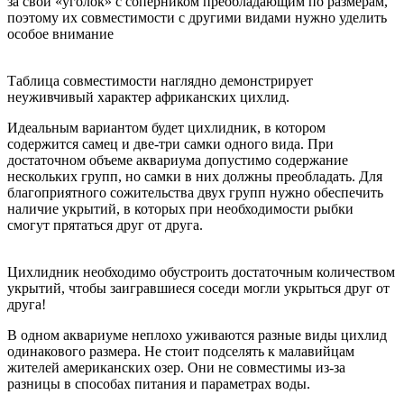
за свой «уголок» с соперником преобладающим по размерам,
поэтому их совместимости с другими видами нужно уделить
особое внимание
Таблица совместимости наглядно демонстрирует
неуживчивый характер африканских цихлид.
Идеальным вариантом будет цихлидник, в котором
содержится самец и две-три самки одного вида. При
достаточном объеме аквариума допустимо содержание
нескольких групп, но самки в них должны преобладать. Для
благоприятного сожительства двух групп нужно обеспечить
наличие укрытий, в которых при необходимости рыбки
смогут прятаться друг от друга.
Цихлидник необходимо обустроить достаточным количеством
укрытий, чтобы заигравшиеся соседи могли укрыться друг от
друга!
В одном аквариуме неплохо уживаются разные виды цихлид
одинакового размера. Не стоит подселять к малавийцам
жителей американских озер. Они не совместимы из-за
разницы в способах питания и параметрах воды.