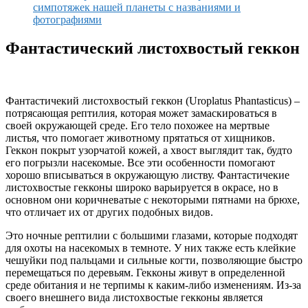
Фантастический листохвостый геккон
Фантастичекий листохвостый геккон (Uroplatus Phantasticus) –
потрясающая рептилия, которая может замаскироваться в
своей окружающей среде. Его тело похожее на мертвые
листья, что помогает животному прятаться от хищников.
Геккон покрыт узорчатой кожей, а хвост выглядит так, будто
его погрызли насекомые. Все эти особенности помогают
хорошо вписываться в окружающую листву. Фантастичекие
листохвостые гекконы широко варьируется в окрасе, но в
основном они коричневатые с некоторыми пятнами на брюхе,
что отличает их от других подобных видов.
Это ночные рептилии с большими глазами, которые подходят
для охоты на насекомых в темноте. У них также есть клейкие
чешуйки под пальцами и сильные когти, позволяющие быстро
перемещаться по деревьям. Гекконы живут в определенной
среде обитания и не терпимы к каким-либо изменениям. Из-за
своего внешнего вида листохвостые гекконы является