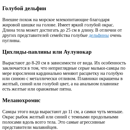
Голубой дельфин
Внешне похож на морское млекопитающие благодаря
жировой шишке на голове. Имеет яркий голубой окрас.
Длина тела может достигать до 25 см в длину. В отличии от
других представителей семейства голубые
дельфины
очень
пугливы.
Цихлиды-павлины или Аулунокар
Вырастают до 8-20 см в зависимости от вида. Их особенность
заключается в том, что неприглядные серые мальки-самцы по
мере взросления кардинально меняют расцветку на голубую
или синюю с металлически отливом. Плавники окрашены в
желтый, синий или голубой цвет, а на анальном плавнике
есть желтые или оранжевые пятна.
Меланохромис
Самцы этого вида вырастают до 11 см, а самки чуть меньше.
Окрас рыбок желтый или синий с темными продольными
полосами вдоль всего тела. Это самые агрессивные
представители малавийцев.