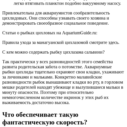
легко втягивать планктон подобно вакуумному насосу.
Привлекательна для аквариумистов сообразительность
цихлидовых. Они способны узнавать своего хозяина и
демонстрировать своеобразное социальное поведение.
Статьи о рыбках цихловых на AquariumGuide.ru:
Правила ухода за манагуанской цихлазомой смотрите здесь.
С кем можно содержать рыбку цихлазама сальвини?
Так практически у всех разновидностей этого семейства
развита родительская забота о потомстве. Аквариумные
рыбки цихлиды тщательно охраняют свои кладки, ухаживают
за личинками и мальками. Конкретно малавийские
разновидности рыбок вынашивают кладки во рту, в горловом
мешке родителей находят убежище и вылупившиеся мальки в
минуту опасности. Поэтому при относительно
немногочисленном количестве икринок у этих рыб их
выживаемость достаточно высока.
Что обеспечивает такую
фантастическую скорость?