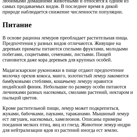
любимыми домашними животными и относятся к одним из
самых продаваемых видов. В последнее время в дикой
природе наблюдается снижение численности популяции.
Питание
В основе рациона лемуров преобладает растительная пища.
Предпочтения у разных видов отличаются. Живущие на
деревьях приматы питаются спелыми фруктами, молодыми
побегами, соцветьями, семенами, листьями. Пищей
становится даже кора деревьев для крупных особей.
Мадагаскарские руконожки в пище отдают предпочтение
молочку орехов кокоса, манго, золотистый лемур лакомится
бамбуковыми стеблями, кошачьему лемуру нравится
индийский финик. Небольшие по размеру особи питаются
личинками разных насекомых, смолами растений, нектаром и
пыльцой цветов.
Кроме растительной пищи, лемур может подкрепиться,
жуками, бабочками, пауками, тараканами. Мышиный лемур
ест лягушек, насекомых, хамелеонов. Описаны примеры
поедания мелких птиц, яиц из гнезд. Животное лемур индри
для нейтрализации ядов из растений иногда ест землю.