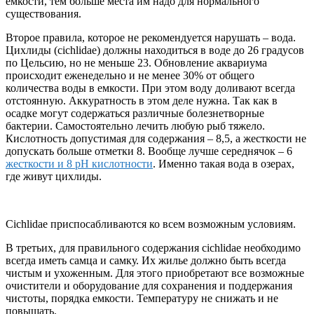
емкости, тем больше места им надо для нормального
существования.
Второе правила, которое не рекомендуется нарушать – вода.
Цихлиды (cichlidae) должны находиться в воде до 26 градусов
по Цельсию, но не меньше 23. Обновление аквариума
происходит еженедельно и не менее 30% от общего
количества воды в емкости. При этом воду доливают всегда
отстоянную. Аккуратность в этом деле нужна. Так как в
осадке могут содержаться различные болезнетворные
бактерии. Самостоятельно лечить любую рыб тяжело.
Кислотность допустимая для содержания – 8,5, а жесткости не
допускать больше отметки 8. Вообще лучше середнячок – 6
жесткости и 8 рН кислотности
. Именно такая вода в озерах,
где живут цихлиды.
Сichlidae приспосабливаются ко всем возможным условиям.
В третьих, для правильного содержания cichlidae необходимо
всегда иметь самца и самку. Их жилье должно быть всегда
чистым и ухоженным. Для этого приобретают все возможные
очистители и оборудование для сохранения и поддержания
чистоты, порядка емкости. Температуру не снижать и не
повышать.