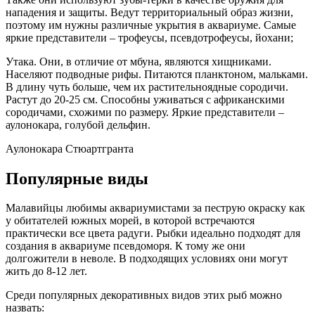
нападения и защиты. Ведут территориальный образ жизни,
поэтому им нужны различные укрытия в аквариуме. Самые
яркие представители – трофеусы, псевдотрофеусы, йохани;
Утака. Они, в отличие от мбуна, являются хищниками.
Населяют подводные рифы. Питаются планктоном, мальками.
В длину чуть больше, чем их растительноядные сородичи.
Растут до 20-25 см. Способны уживаться с африканскими
сородичами, схожими по размеру. Яркие представители –
аулонокара, голубой дельфин.
Аулонокара Стюартгранта
Популярные виды
Малавийцы любимы аквариумистами за пеструю окраску как
у обитателей южных морей, в которой встречаются
практически все цвета радуги. Рыбки идеально подходят для
создания в аквариуме псевдоморя. К тому же они
долгожители в неволе. В подходящих условиях они могут
жить до 8-12 лет.
Среди популярных декоративных видов этих рыб можно
назвать: