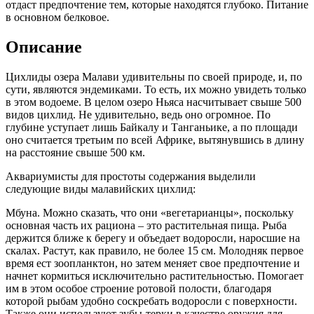
отдаст предпочтение тем, которые находятся глубоко. Питание
в основном белковое.
Описание
Цихлиды озера Малави удивительны по своей природе, и, по
сути, являются эндемиками. То есть, их можно увидеть только
в этом водоеме. В целом озеро Ньяса насчитывает свыше 500
видов цихлид. Не удивительно, ведь оно огромное. По
глубине уступает лишь Байкалу и Танганьике, а по площади
оно считается третьим по всей Африке, вытянувшись в длину
на расстояние свыше 500 км.
Аквариумисты для простоты содержания выделили
следующие виды малавийских цихлид:
Мбуна. Можно сказать, что они «вегетарианцы», поскольку
основная часть их рациона – это растительная пища. Рыба
держится ближе к берегу и объедает водоросли, наросшие на
скалах. Растут, как правило, не более 15 см. Молодняк первое
время ест зоопланктон, но затем меняет свое предпочтение и
начнет кормиться исключительно растительностью. Помогает
им в этом особое строение ротовой полости, благодаря
которой рыбам удобно соскребать водоросли с поверхности.
Также они используют зубы-терки в качестве оружия для