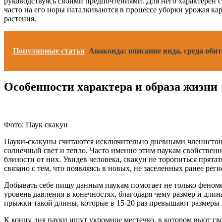
руководствуясь своими предпочтениями. Для него характерен с
часто на его норы наталкиваются в процессе уборки урожая кар
растения.
Популярные статьи
Анаконда: описание вида, среда обита
Особенности характера и образа жизни
Фото: Паук скакун
Пауки-скакуны считаются исключительно дневными членистоног
солнечный свет и тепло. Часто именно этим паукам свойственн
близости от них. Увидев человека, скакун не торопиться прята
связано с тем, что появляясь в новых, не заселенных ранее ре
Добывать себе пищу данным паукам помогает не только феномен
уровень давления в конечностях, благодаря чему размер и дли
прыжки такой длины, которые в 15-20 раз превышают размеры 
К концу дня пауки ищут укромное местечко, в котором вьют сво