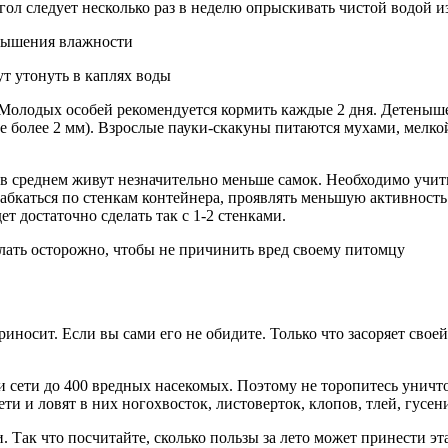
гол следует несколько раз в неделю опрыскивать чистой водой и
овышения влажности
т утонуть в каплях воды
. Молодых особей рекомендуется кормить каждые 2 дня. Детеныш
 более 2 мм). Взрослые пауки-скакуны питаются мухами, мелкой
ы в среднем живут незначительно меньше самок. Необходимо учи
рабкаться по стенкам контейнера, проявлять меньшую активность
ет достаточно сделать так с 1-2 стенками.
лать осторожно, чтобы не причинить вред своему питомцу
приносит. Если вы сами его не обидите. Только что засоряет сво
ои сети до 400 вредных насекомых. Поэтому не торопитесь уничто
ти и ловят в них ногохвосток, листоверток, клопов, тлей, гусе
и. Так что посчитайте, сколько пользы за лето может принести э