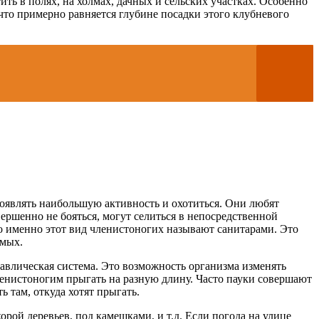
ь в полях, на холмах, дачных и сельских участках. Особенно
 что примерно равняется глубине посадки этого клубневого
оявлять наибольшую активность и охотиться. Они любят
ершенно не бояться, могут селиться в непосредственной
сто именно этот вид членистоногих называют санитарами. Это
омых.
авлическая система. Это возможность организма изменять
членистоногим прыгать на разную длину. Часто пауки совершают
 там, откуда хотят прыгать.
орой деревьев, под камешками, и т.д. Если погода на улице