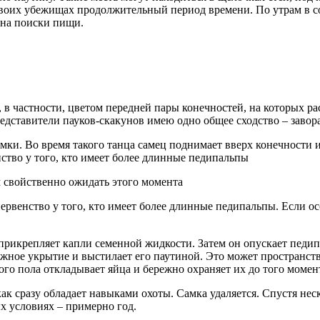
в своих убежищах продолжительный период времени. По утрам в 
 на поиски пищи.
м, в частности, цветом передней пары конечностей, на которых
редставители пауков-скакунов имею одно общее сходство – заво
ки. Во время такого танца самец поднимает вверх конечности и
ство у того, кто имеет более длинные педипальпы
м свойственно ожидать этого момента
рвенство у того, кто имеет более длинные педипальпы. Если ос
 прикрепляет капли семенной жидкости. Затем он опускает педип
ежное укрытие и выстилает его паутиной. Это может пространство
ого пола откладывает яйца и бережно охраняет их до того момент
как сразу обладает навыками охоты. Самка удаляется. Спустя не
х условиях – примерно год.