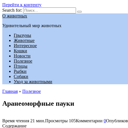
Перейти к контенту
Search for:
О животных
Удивительный мир животных
Грызуны
Животные
Интересное
Кошки
Новости
Полезное
Птицы
Рыбки
Собаки
Уход за животными
Главная
»
Полезное
Аранеоморфные пауки
Время чтения
21 мин.
Просмотры
105
Комментарии
0
Опубликов
Содержание