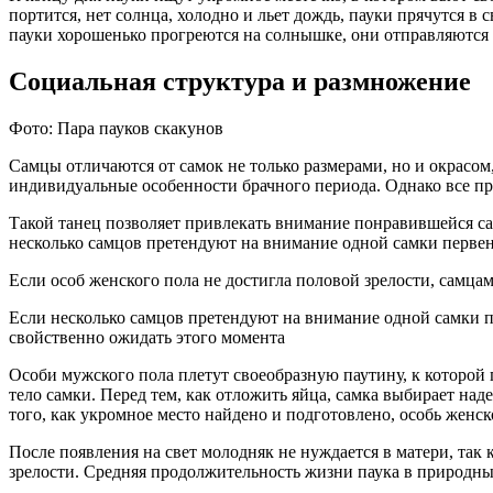
портится, нет солнца, холодно и льет дождь, пауки прячутся 
пауки хорошенько прогреются на солнышке, они отправляются
Социальная структура и размножение
Фото: Пара пауков скакунов
Самцы отличаются от самок не только размерами, но и окрасо
индивидуальные особенности брачного периода. Однако все п
Такой танец позволяет привлекать внимание понравившейся сам
несколько самцов претендуют на внимание одной самки первен
Если особ женского пола не достигла половой зрелости, самца
Если несколько самцов претендуют на внимание одной самки пе
свойственно ожидать этого момента
Особи мужского пола плетут своеобразную паутину, к которой
тело самки. Перед тем, как отложить яйца, самка выбирает над
того, как укромное место найдено и подготовлено, особь женск
После появления на свет молодняк не нуждается в матери, так 
зрелости. Средняя продолжительность жизни паука в природны