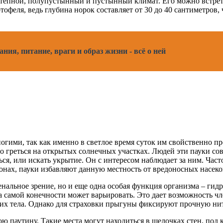
тепной, полупустынный и пустынный климат. Его можно встретит
тофеля, ведь глубина норок составляет от 30 до 40 сантиметров,
ния, питание, враги и образ жизни - всё о ней
ими, так как именно в светлое время суток им свойственно пр
о греться на открытых солнечных участках. Людей эти пауки сов
ться, или искать укрытие. Он с интересом наблюдает за ним. Ча
гионах, пауки избавляют данную местность от вредоносных насек
альное зрение, но и еще одна особая функция организма – гидр
на самой конечности может варьировать. Это дает возможность 
их тела. Однако для страховки прыгуны фиксируют прочную нить
ю паутину. Такие места могут находиться в щелочках стен, под к