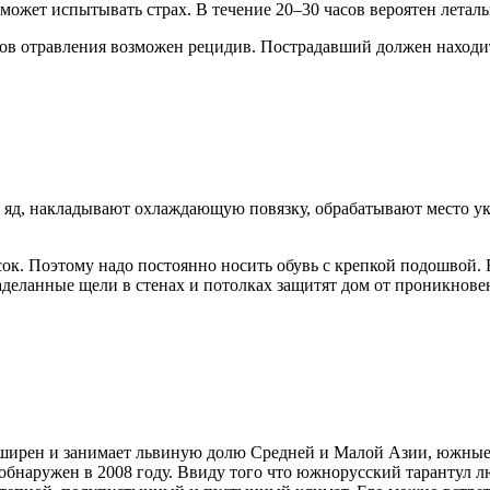
может испытывать страх. В течение 20–30 часов вероятен летал
ов отравления возможен рецидив. Пострадавший должен находит
 яд, накладывают охлаждающую повязку, обрабатывают место у
есок. Поэтому надо постоянно носить обувь с крепкой подошвой.
заделанные щели в стенах и потолках защитят дом от проникнов
обширен и занимает львиную долю Средней и Малой Азии, южны
бнаружен в 2008 году. Ввиду того что южнорусский тарантул люб