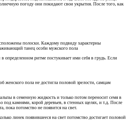
солнечную погоду они покидают свои укрытия. После того, как
 расположены полоски. Каждому подвиду характерны
раживающий танец особи мужского пола
 в определенном ритме постукивает ими себя в грудь. Если
об женского пола не достигла половой зрелости, самцам
альпы в семенную жидкость и только потом переносит семя в
 под камнями, корой деревьев, в стенных щелях, и т.д. После
а, пока потомство не появится на свет.
сколько линек появившееся на свет потомство достигает половой