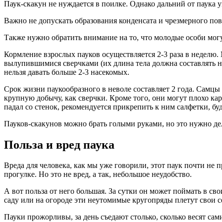
Паук-скакун не нуждается в поилке. Однако дальний от паука у
Важно не допускать образования конденсата и чрезмерного п
Также нужно обратить внимание на то, что молодые особи могу
Кормление взрослых пауков осуществляется 2-3 раза в неделю
вылупившимися сверчками (их длина тела должна составлять не
нельзя давать больше 2-3 насекомых.
Срок жизни паукообразного в неволе составляет 2 года. Самц
крупную добычу, как сверчки. Кроме того, они могут плохо ка
падал со стенок, рекомендуется прикрепить к ним салфетки, буд
Пауков-скакунов можно брать голыми руками, но это нужно де
Польза и вред паука
Вреда для человека, как мы уже говорили, этот паук почти не 
прогулке. Но это не вред, а так, небольшое неудобство.
А вот польза от него большая. За сутки он может поймать в св
саду или на огороде эти неутомимые кругопряды плетут свои се
Пауки прожорливы, за день съедают столько, сколько весят сам