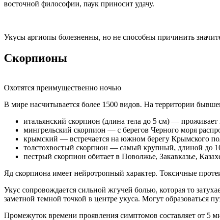
восточной философии, паук приносит удачу.
Укусы аргиопы болезненны, но не способны причинить значит
Скорпионы
Охотятся преимущественно ночью
В мире насчитывается более 1500 видов. На территории бывше
итальянский скорпион (длина тела до 5 см) — проживает
мингрельский скорпион — с берегов Черного моря распрос
крымский — встречается на южном берегу Крымского по
толстохвостый скорпион — самый крупный, длиной до 10
пестрый скорпион обитает в Поволжье, Закавказье, Казах
Яд скорпиона имеет нейротропный характер. Токсичные протеи
Укус сопровождается сильной жгучей болью, которая то затухае
заметной темной точкой в центре укуса. Могут образоваться п
Промежуток времени проявления симптомов составляет от 5 ми