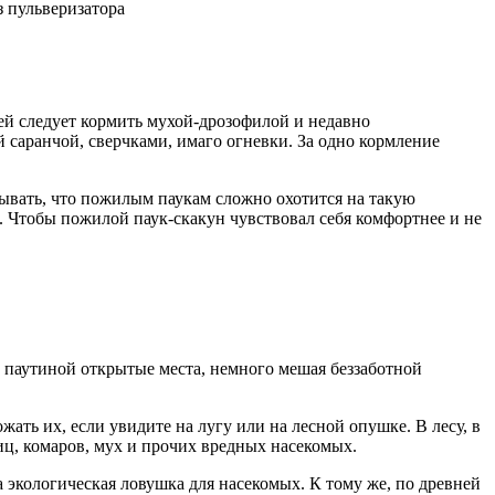
з пульверизатора
ей следует кормить мухой-дрозофилой и недавно
 саранчой, сверчками, имаго огневки. За одно кормление
тывать, что пожилым паукам сложно охотится на такую
. Чтобы пожилой паук-скакун чувствовал себя комфортнее и не
ей паутиной открытые места, немного мешая беззаботной
жать их, если увидите на лугу или на лесной опушке. В лесу, в
ниц, комаров, мух и прочих вредных насекомых.
та экологическая ловушка для насекомых. К тому же, по древней