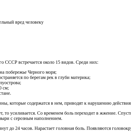
ельный вред человеку
го СССР встречается около 15 видов. Среди них:
 на побережье Черного моря;
траняется по берегам рек в глуби материка;
луострова;
 см;
стане.
ны, которые содержатся в нем, приводят к нарушению действия
т, то усиливается. Со временем боль переходит в жжение. Спустя
узыри с серозным наполнением.
нут до 24 часов. Нарастает головная боль. Появляются головок