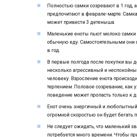
Полностью самки созревают в 1 год, 
предпочитают в феврале-марте. Самка
может привести 3 детеныша.
Маленькие еноты пьют молоко самки т
обычную еду. Самостоятельными они ст
в год.
В первые полгода после покупки вы д
несколько агрессивный и неспокойный.
человеку. Взросление енота происход
терпением. Половое созревание, как у
поведение может пропасть только к д
Енот очень энергичный и любопытный п
огромной скоростью он будет бегать п
Не следует ожидать, что маленький зв
потребуется много времени. Чтобы пр