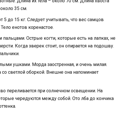
тные. Длина их тела – около 70 см. Длина хвоста
 около 35 см.
 5 до 15 кг. Следует учитывать, что вес самцов
 Тело енотов коренастое.
пальцами. Острые когти, которые есть на лапках, не
рсти. Когда зверек стоит, он опирается на подошву.
пальчики.
ыми ушками. Морда заостренная, и очень милая.
а со светлой оборкой. Внешне она напоминает
иво переливается при солнечном освещении. На
оторые чередуются между собой. Ото лба до кончика
оттенка.