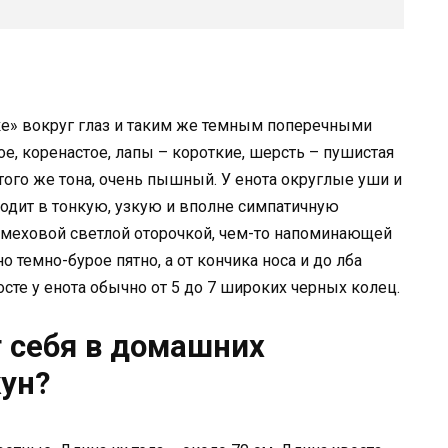
ске» вокруг глаз и таким же темным поперечными
ое, коренастое, лапы – короткие, шерсть – пушистая
 того же тона, очень пышный. У енота округлые уши и
ходит в тонкую, узкую и вполне симпатичную
 меховой светлой оторочкой, чем-то напоминающей
 темно-бурое пятно, а от кончика носа и до лба
осте у енота обычно от 5 до 7 широких черных колец.
т себя в домашних
кун?