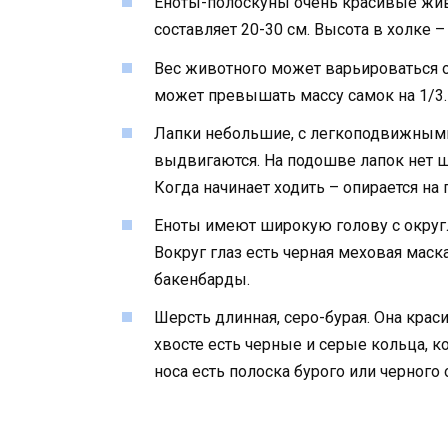
Еноты-полоскуны очень красивые живо
составляет 20-30 см. Высота в холке –
Вес животного может варьироваться от
может превышать массу самок на 1/3.
Лапки небольшие, с легкоподвижными 
выдвигаются. На подошве лапок нет ше
Когда начинает ходить – опирается на 
Еноты имеют широкую голову с округл
Вокруг глаз есть черная меховая маск
бакенбарды.
Шерсть длинная, серо-бурая. Она крас
хвосте есть черные и серые кольца, к
носа есть полоска бурого или черного 