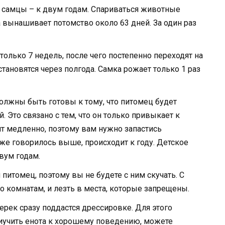
а самцы – к двум годам. Спариваться животные
 вынашивает потомство около 63 дней. За один раз
олько 7 недель, после чего постепенно переходят на
ановятся через полгода. Самка рожает только 1 раз
олжны быть готовы к тому, что питомец будет
 Это связано с тем, что он только привыкает к
ит медленно, поэтому вам нужно запастись
же говорилось выше, происходит к году. Детское
вум годам.
итомец, поэтому вы не будете с ним скучать. С
о комнатам, и лезть в места, которые запрещены.
ерек сразу поддастся дрессировке. Для этого
иучить енота к хорошему поведению, можете