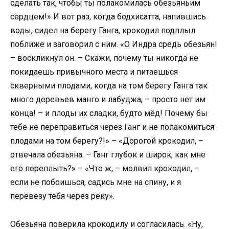
сделать так, чтобы ты полакомилась обезьяньим
сердцем!» И вот раз, когда бодхисатта, напившись
воды, сидел на берегу Ганга, крокодил подплыл
поближе и заговорил с ним. «О Индра средь обезьян!
– воскликнул он. – Скажи, почему ты никогда не
покидаешь привычного места и питаешься
скверными плодами, когда на том берегу Ганга так
много деревьев манго и лабуджа, – просто нет им
конца! – и плоды их сладки, будто мёд! Почему бы
тебе не переправиться через Ганг и не полакомиться
плодами на том берегу?!» – «Дорогой крокодил, –
отвечала обезьяна. – Ганг глубок и широк, как мне
его переплыть?» – «Что ж, – молвил крокодил, –
если не побоишься, садись мне на спину, и я
перевезу тебя через реку».
Обезьяна поверила крокодилу и согласилась. «Ну,