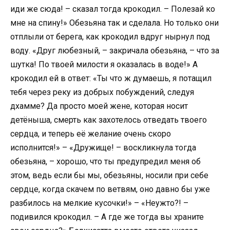
иди же сюда! – сказал тогда крокодил. – Полезай ко
мне на спину!» Обезьяна так и сделала. Но только они
отплыли от берега, как крокодил вдруг нырнул под
воду. «Друг любезный, – закричала обезьяна, – что за
шутка! По твоей милости я оказалась в воде!» А
крокодил ей в ответ: «Ты что ж думаешь, я потащил
тебя через реку из добрых побуждений, следуя
дхамме? Да просто моей жене, которая носит
детёныша, смерть как захотелось отведать твоего
сердца, и теперь её желание очень скоро
исполнится!» – «Дружище! – воскликнула тогда
обезьяна, – хорошо, что ты предупредил меня об
этом, ведь если бы мы, обезьяны, носили при себе
сердце, когда скачем по ветвям, оно давно бы уже
разбилось на мелкие кусочки!» – «Неужто?! –
подивился крокодил. – А где же тогда вы храните