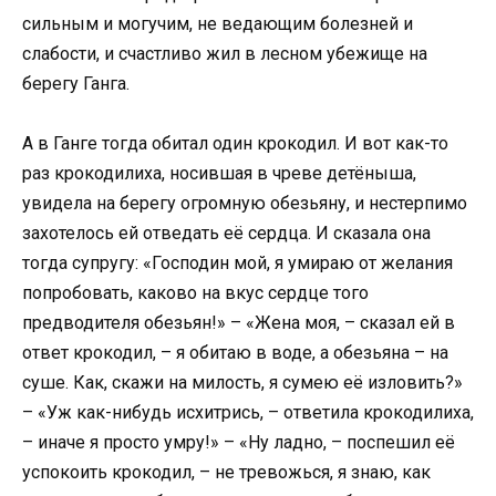
сильным и могучим, не ведающим болезней и
слабости, и счастливо жил в лесном убежище на
берегу Ганга.
А в Ганге тогда обитал один крокодил. И вот как-то
раз крокодилиха, носившая в чреве детёныша,
увидела на берегу огромную обезьяну, и нестерпимо
захотелось ей отведать её сердца. И сказала она
тогда супругу: «Господин мой, я умираю от желания
попробовать, каково на вкус сердце того
предводителя обезьян!» – «Жена моя, – сказал ей в
ответ крокодил, – я обитаю в воде, а обезьяна – на
суше. Как, скажи на милость, я сумею её изловить?»
– «Уж как-нибудь исхитрись, – ответила крокодилиха,
– иначе я просто умру!» – «Ну ладно, – поспешил её
успокоить крокодил, – не тревожься, я знаю, как