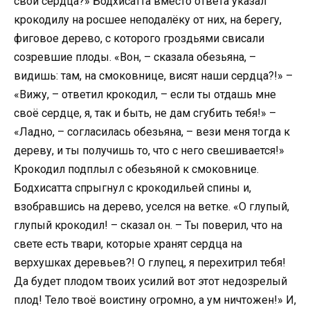
свои сердца?» Бодхисатта вместо ответа указал
крокодилу на росшее неподалёку от них, на берегу,
фиговое дерево, с которого гроздьями свисали
созревшие плоды. «Вон, – сказала обезьяна, –
видишь: там, на смоковнице, висят наши сердца?!» –
«Вижу, – ответил крокодил, – если ты отдашь мне
своё сердце, я, так и быть, не дам сгубить тебя!» –
«Ладно, – согласилась обезьяна, – вези меня тогда к
дереву, и ты получишь то, что с него свешивается!»
Крокодил подплыл с обезьяной к смоковнице.
Бодхисатта спрыгнул с крокодильей спины и,
взобравшись на дерево, уселся на ветке. «О глупый,
глупый крокодил! – сказал он. – Ты поверил, что на
свете есть твари, которые хранят сердца на
верхушках деревьев?! О глупец, я перехитрил тебя!
Да будет плодом твоих усилий вот этот недозрелый
плод! Тело твоё воистину огромно, а ум ничтожен!» И,