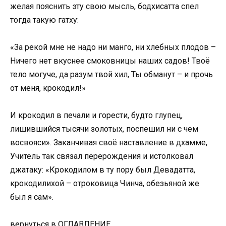
желая пояснить эту свою мысль, бодхисатта спел
тогда такую гатху:
«За рекой мне не надо ни манго, ни хлебных плодов –
Ничего нет вкуснее смоковницы наших садов! Твоё
тело могуче, да разум твой хил, Ты обманут – и прочь
от меня, крокодил!»
И крокодил в печали и горести, будто глупец,
лишившийся тысячи золотых, поспешил ни с чем
восвояси». Заканчивая своё наставление в дхамме,
Учитель так связал перерождения и истолковал
джатаку: «Крокодилом в ту пору был Девадатта,
крокодилихой – отроковица Чинча, обезьяной же
был я сам».
вернуться в ОГЛАВЛЕНИЕ