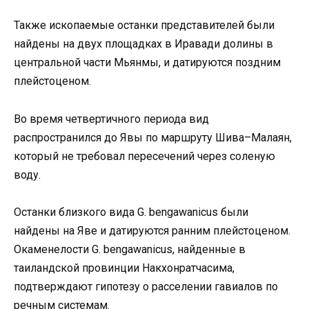
Также ископаемые останки представителей были
найдены на двух площадках в Иравади долины в
центральной части Мьянмы, и датируются поздним
плейстоценом.
Во время четвертичного периода вид
распространился до Явы по маршруту Шива–Малаян,
который не требовал пересечений через соленую
воду.
Останки близкого вида G. bengawanicus были
найдены на Яве и датируются ранним плейстоценом.
Окаменелости G. bengawanicus, найденные в
таиландской провинции Накхонратчасима,
подтверждают гипотезу о расселении гавиалов по
речным системам.