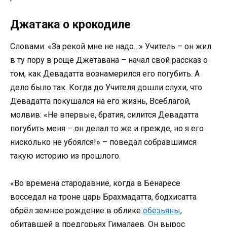
Джатака о крокодиле
Словами: «За рекой мне не надо…» Учитель – он жил
в ту пору в роще Джетавана – начал свой рассказ о
том, как Девадатта вознамерился его погубить. А
дело было так. Когда до Учителя дошли слухи, что
Девадатта покушался на его жизнь, Всеблагой,
молвив: «Не впервые, братия, силится Девадатта
погубить меня – он делал то же и прежде, но я его
нисколько не убоялся!» – поведал собравшимся
такую историю из прошлого.
«Во времена стародавние, когда в Бенаресе
восседал на троне царь Брахмадатта, бодхисатта
обрёл земное рождение в облике
обезьяны
,
обитавшей в предгорьях Гималаев. Он вырос