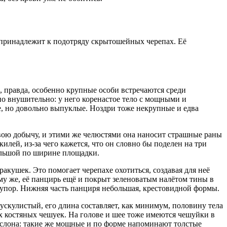
 принадлежит к подотряду скрытошейных черепах. Её
м, правда, особенно крупные особи встречаются среди
ьно внушительно: у него коренастое тело с мощными и
ие, но довольно выпуклые. Ноздри тоже некрупные и едва
свою добычу, и этими же челюстями она наносит страшные раны
илей, из-за чего кажется, что он словно бы поделен на три
ольшой по ширине площадки.
акушек. Это помогает черепахе охотиться, создавая для неё
ому же, её панцирь ещё и покрыт зеленоватым налётом тины в
в упор. Нижняя часть панциря небольшая, крестовидной формы.
скулистый, его длина составляет, как минимум, половину тела
х костяных чешуек. На голове и шее тоже имеются чешуйки в
и слона: такие же мощные и по форме напоминают толстые