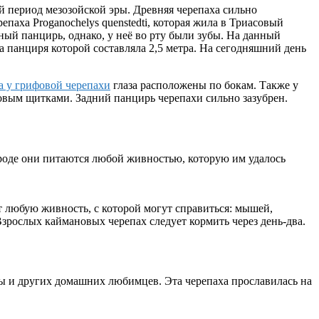
ый период мезозойской эры. Древняя черепаха сильно
паха Proganochelys quenstedti, которая жила в Триасовый
ый панцирь, однако, у неё во рту были зубы. На данный
а панциря которой составляла 2,5 метра. На сегодняшний день
а у грифовой черепахи
глаза расположены по бокам. Также у
овым щитками. Задний панцирь черепахи сильно зазубрен.
ироде они питаются любой живностью, которую им удалось
т любую живность, с которой могут справиться: мышей,
Взрослых каймановых черепах следует кормить через день-два.
цы и других домашних любимцев. Эта черепаха прославилась на