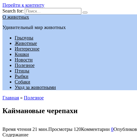
Перейти к контенту
Search for:
О животных
Удивительный мир животных
Грызуны
Животные
Интересное
Кошки
Новости
Полезное
Птицы
Рыбки
Собаки
Уход за животными
Главная
»
Полезное
Каймановые черепахи
Время чтения
21 мин.
Просмотры
120
Комментарии
0
Опубликов
Содержание