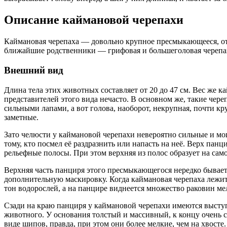
Описание каймановой черепахи
Каймановая черепаха — довольно крупное пресмыкающееся, отн
ближайшие родственники — грифовая и большеголовая черепа
Внешний вид
Длина тела этих животных составляет от 20 до 47 см. Вес же 
представителей этого вида нечасто. В основном же, такие чере
сильными лапами, а вот голова, наоборот, некрупная, почти к
заметные.
Зато челюсти у каймановой черепахи невероятно сильные и мо
тому, кто посмел её раздразнить или напасть на неё. Верх панц
рельефные полосы. При этом верхняя из полос образует на са
Верхняя часть панциря этого пресмыкающегося нередко бывает 
дополнительную маскировку. Когда каймановая черепаха лежит н
тон водорослей, а на панцире виднеется множество раковин ме
Сзади на краю панциря у каймановой черепахи имеются выступ
животного. У основания толстый и массивный, к концу очень 
виде шипов, правда, при этом они более мелкие, чем на хвос