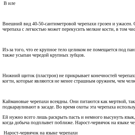
В иле
Внешний вид 40-50-сантиметровой черепахи грозен и ужасен.
черепаха с легкостью может перекусить мелкие кости, в том чи
Из-за того, что ее крупное тело целиком не помещается под 
также усыпан чередой крупных зубцов.
Нижний щиток (пластрон) не прикрывает конечностей черепах
когти, которые являются не менее страшным оружием, чем чел
Каймановые черепахи всеядны. Они питаются как мертвой, та
подкарауливают в засаде. Во время охоты эта черепаха исполь
Ей нужно всего лишь раскрыть пасть и немного высунуть язык,
когда добыча подплывет поближе. Нарост-червячок на языке ч
Нарост-червячок на языке черепахи