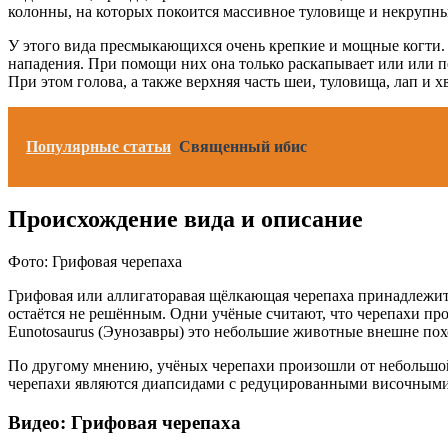
колонны, на которых покоится массивное туловище и некрупны
У этого вида пресмыкающихся очень крепкие и мощные когти. Н
нападения. При помощи них она только раскапывает или или пе
При этом голова, а также верхняя часть шеи, туловища, лап и х
Популярные статьи
Священный ибис
Происхождение вида и описание
Фото: Грифовая черепаха
Грифовая или аллигаторавая щёлкающая черепаха принадлежит 
остаётся не решённым. Одни учёные считают, что черепахи п
Eunotosaurus (Эунозавры) это небольшие животные внешне по
По другому мнению, учёных черепахи произошли от небольшо
черепахи являются диапсидами с редуцированными височными 
Видео: Грифовая черепаха