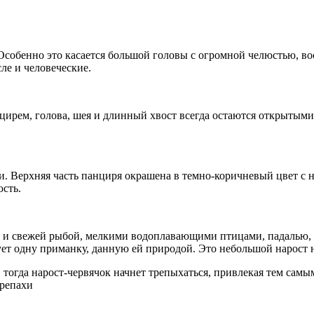
 Особенно это касается большой головы с огромной челюстью,
сле и человеческие.
панцирем, голова, шея и длинный хвост всегда остаются откры
и. Верхняя часть панциря окрашена в темно-коричневый цвет 
юсть.
к и свежей рыбой, мелкими водоплавающими птицами, падалью,
зует одну приманку, данную ей природой. Это небольшой нарост
 тогда нарост-червячок начнет трепыхаться, привлекая тем самы
ерепахи