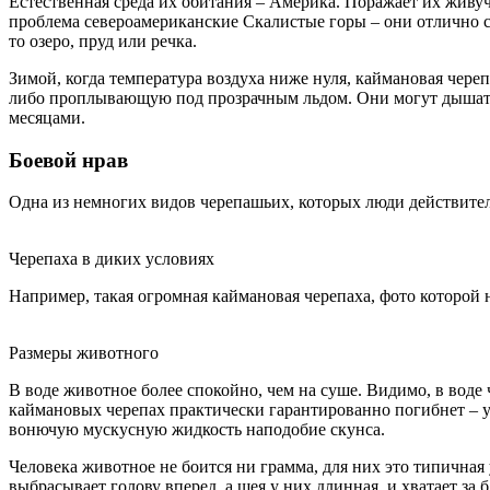
Естественная среда их обитания – Америка. Поражает их живу
проблема североамериканские Скалистые горы – они отлично с
то озеро, пруд или речка.
Зимой, когда температура воздуха ниже нуля, каймановая чере
либо проплывающую под прозрачным льдом. Они могут дышать к
месяцами.
Боевой нрав
Одна из немногих видов черепашьих, которых люди действитель
Черепаха в диких условиях
Например, такая огромная каймановая черепаха, фото которой 
Размеры животного
В воде животное более спокойно, чем на суше. Видимо, в воде
каймановых черепах практически гарантированно погибнет – у 
вонючую мускусную жидкость наподобие скунса.
Человека животное не боится ни грамма, для них это типичная
выбрасывает голову вперед, а шея у них длинная, и хватает за