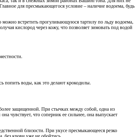
хаса, так и в снежных зимой районах Вашингтона. Для них не
Главное для пресмыкающегося условие – наличие водоема, будь
дко можно встретить прогуливающуюся тартилу по льду водоема,
лучая кислород через кожу, что позволяет зимовать под водой
местности.
сь попить воды, как это делают крокодилы.
 более защищенной. При стычках между собой, одна из
она чувствует, что соперник ее сильнее, она выпускает
средственной близости. При укусе пресмыкающееся резко
, без крови уже не обойтись.