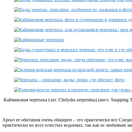
Каймановая черепаха (лат. Chelydra serpentina) (англ. Snapping T
Ареал ее обитания очень обширен – это практически все Сое
практически во всех илистых водоемах, так как ее любимым за