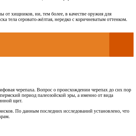
 от хищников, ни, тем более, в качестве оружия для
ка тела серовато-жёлтая, нередко с коричневатым оттенком.
ифовая черепаха. Вопрос о происхождении черепах до сих пор
ермский период палеозойской эры, а именно от вида
инной щит.
сков. По данным последних исследований установлено, что
врам.