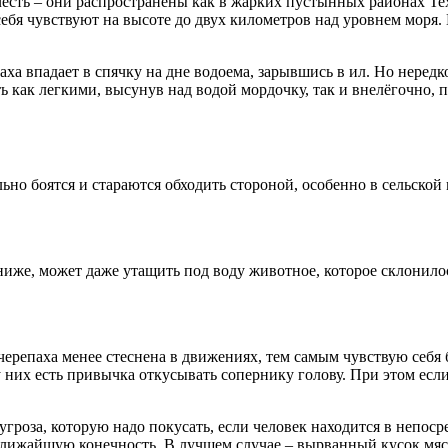
честь – они распространены как в жарких пустынных районах Те
ебя чувствуют на высоте до двух километров над уровнем моря. 
паха впадает в спячку на дне водоема, зарывшись в ил. Но нере
ак легкими, высунув над водой мордочку, так и внелёгочно, по
но боятся и стараются обходить стороной, особенно в сельской 
ниже, может даже утащить под воду животное, которое склонило
 черепаха менее стеснена в движениях, тем самым чувствую себя
них есть привычка откусывать сопернику голову. При этом если 
 угроза, которую надо покусать, если человек находится в непо
 ближайшую конечность. В лучшем случае – вырванный кусок мяса