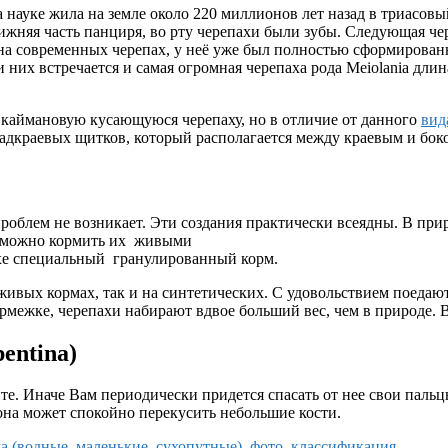
а науке жила на земле около 220 миллионов лет назад в триасов
ижняя часть панциря, во рту черепахи были зубы. Следующая чере
на современных черепах, у неё уже был полностью сформированн
них встречается и самая огромная черепаха рода Meiolania длин
а каймановую кусающуюся черепаху, но в отличие от данного
вид
надкраевых щитков, который располагается между краевым и бок
проблем не возникает. Эти создания практически всеядны. В пр
е можно кормить их живыми
ахе специальный гранулированный корм.
 живых кормах, так и на синтетических. С удовольствием поедаю
ормежке, черепахи набирают вдвое больший вес, чем в природе. 
entina)
те. Иначе Вам периодически придется спасать от нее свои паль
на может спокойно перекусить небольшие кости.