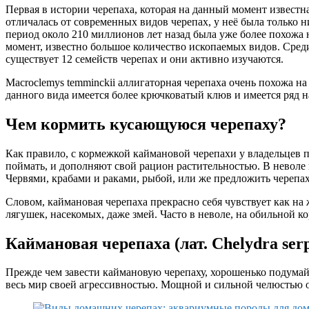
Первая в истории черепаха, которая на данный момент известн
отличалась от современных видов черепах, у неё была только н
период около 210 миллионов лет назад была уже более похожа 
момент, известно большое количество ископаемых видов. Среди 
существует 12 семейств черепах и они активно изучаются.
Macroclemys temminckii аллигаторная черепаха очень похожа н
данного вида имеется более крючковатый клюв и имеется ряд 
Чем кормить кусающуюся черепаху?
Как правило, с кормежкой каймановой черепахи у владельцев 
поймать, и дополняют свой рацион растительностью. В невол
Червями, крабами и раками, рыбой, или же предложить череп
Словом, каймановая черепаха прекрасно себя чувствует как на
лягушек, насекомых, даже змей. Часто в неволе, на обильной к
Каймановая черепаха (лат. Chelydra serp
Прежде чем завести каймановую черепаху, хорошенько подумай
весь мир своей агрессивностью. Мощной и сильной челюстью о