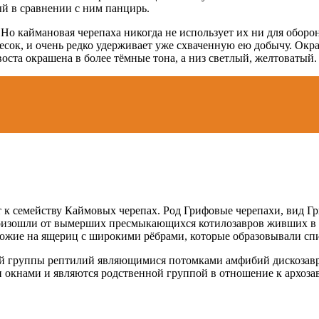
й в сравнении с ним панцирь.
о каймановая черепаха никогда не использует их ни для обороны
сок, и очень редко удерживает уже схваченную ею добычу. Окрас
воста окрашена в более тёмные тона, а низ светлый, желтоватый.
к семейству Каймовых черепах. Род Грифовые черепахи, вид Гр
роизошли от вымерших пресмыкающихся котилозавров живших в п
хожие на ящериц с широкими рёбрами, которые образовывали сп
й группы рептилий являющимися потомками амфибий дискозаври
окнами и являются родственной группой в отношение к архоза