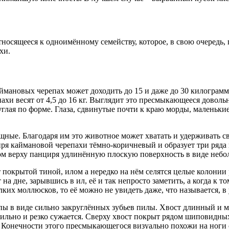
осящееся к одноимённому семейству, которое, в свою очередь,
хи.
каймановых черепах может доходить до 15 и даже до 30 килограм
пахи весят от 4,5 до 16 кг. Выглядит это пресмыкающееся довол
руглая по форме. Глаза, сдвинутые почти к краю морды, маленьк
щные. Благодаря им это животное может хватать и удерживать 
иря каймановой черепахи тёмно-коричневый и образует три ряда к
мом верху панциря удлинённую плоскую поверхность в виде неб
покрытой тиной, илом а нередко на нём селятся целые колонии р
а дне, зарывшись в ил, её и так непросто заметить, а когда к т
лких моллюсков, то её можно не увидеть даже, что называется, 
ы в виде сильно закруглённых зубьев пилы. Хвост длинный и му
сильно и резко сужается. Сверху хвост покрыт рядом шиповидны
те. Конечности этого пресмыкающегося визуально похожи на ног