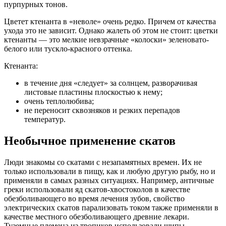
пурпурных тонов.
Цветет ктенанта в «неволе» очень редко. Причем от качества
ухода это не зависит. Однако жалеть об этом не стоит: цветки
ктенанты — это мелкие невзрачные «колоски» зеленовато-
белого или тускло-красного оттенка.
Ктенанта:
в течение дня «следует» за солнцем, разворачивая
листовые пластины плоскостью к нему;
очень теплолюбива;
не переносит сквозняков и резких перепадов
температур.
Необычное применение скатов
Люди знакомы со скатами с незапамятных времен. Их не
только использовали в пищу, как и любую другую рыбу, но и
применяли в самых разных ситуациях. Например, античные
греки использовали яд скатов-хвостоколов в качестве
обезболивающего во время лечения зубов, свойство
электрических скатов парализовать током также применяли в
качестве местного обезболивающего древние лекари.
Туземные племена из тропиков использовали шипы