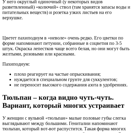
У него округлый одиночный (у некоторых видов
разветвленный) «колючий» ствол (там хранятся запасы воды и
питательных веществ) и розетка узких листьев на его
верхушке.
Цветет пахиподиум в «неволе» очень редко. Его цветки по
форме напоминают петунии, собранные в соцветия по 3-5
штук. Окраска лепестков чаще всего белая, но они могут быть
желтыми, розовыми или красными.
Пахиподиум:
плохо реагирует на частые опрыскивания;
нуждается в специальном грунте для суккулентов;
не переносит высокого содержания азота в удобрениях.
Тюльпан – когда видно чуть-чуть.
Вариант, который многих устраивает
У женщин с вульвой «тюльпан» малые половые губы слегка
выглядывают между большими. Гениталии напоминают
тюльпан, который вот-вот распустится. Такая форма многих