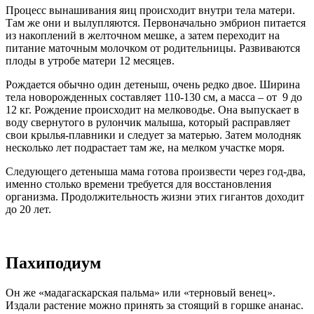
Процесс вынашивания яиц происходит внутри тела матери.
Там же они и вылупляются. Первоначально эмбрион питается
из накоплений в желточном мешке, а затем переходит на
питание маточным молочком от родительницы. Развиваются
плоды в утробе матери 12 месяцев.
Рождается обычно один детеныш, очень редко двое. Ширина
тела новорожденных составляет 110-130 см, а масса – от 9 до
12 кг. Рождение происходит на мелководье. Она выпускает в
воду свернутого в рулончик малыша, который расправляет
свои крылья-плавники и следует за матерью. Затем молодняк
несколько лет подрастает там же, на мелком участке моря.
Следующего детеныша мама готова произвести через год-два,
именно столько времени требуется для восстановления
организма. Продолжительность жизни этих гигантов доходит
до 20 лет.
Пахиподиум
Он же «мадагаскарская пальма» или «терновый венец».
Издали растение можно принять за стоящий в горшке ананас.