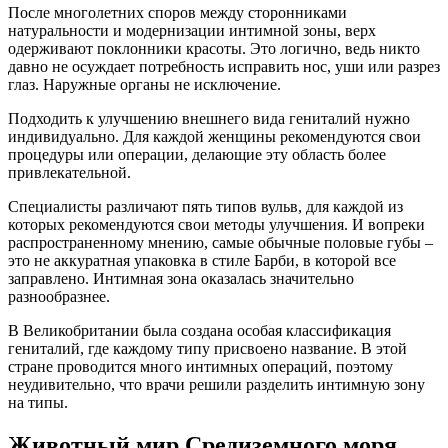
После многолетних споров между сторонниками
натуральности и модернизации интимной зоны, верх
одерживают поклонники красоты. Это логично, ведь никто
давно не осуждает потребность исправить нос, уши или разрез
глаз. Наружные органы не исключение.
Подходить к улучшению внешнего вида гениталий нужно
индивидуально. Для каждой женщины рекомендуются свои
процедуры или операции, делающие эту область более
привлекательной.
Специалисты различают пять типов вульв, для каждой из
которых рекомендуются свои методы улучшения. И вопреки
распространенному мнению, самые обычные половые губы –
это не аккуратная упаковка в стиле Барби, в которой все
заправлено. Интимная зона оказалась значительно
разнообразнее.
В Великобритании была создана особая классификация
гениталий, где каждому типу присвоено название. В этой
стране проводится много интимных операций, поэтому
неудивительно, что врачи решили разделить интимную зону
на типы.
Животный мир Средиземного моря