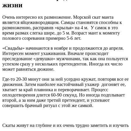
жизни
Очень интересно их размножение. Морской скат манта
является яйцеживородящим. Самцы становятся способны к
размножению, расправив «крылья» на 4 м. У самок в это
время размах слегка шире, до 5 м. Возраст мант к моменту
полового созревания примерно 5-6 лет.
«Свадьбы» начинаются в ноябре и продолжаются до апреля.
Интересен момент ухаживания. Вначале происходит
преследование «девушки» мужчинами, так как она пользуется
успехом сразу у нескольких претендентов. Иногда их число
может равняться дюжине.
Где-то 20-30 минут они за ней усердно кружат, повторяя все ее
движения. Затем наиболее настойчивый ухажер догоняет ее,
хватает за край плавника и переворачивает. Процесс
оплодотворения длится 60-90 секунд. Но иногда подплывает
второй, а за ним даже третий претендент, и успевают
совершить брачный ритуал с этой же самкой.
Скаты живут на глубине и их очень трудно заметить и изучить