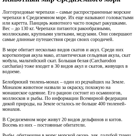
Логгерхедовые черепахи – самые распространенные морские
черепахи в Средиземном море. Их еще называют головастыми
или каретта. Панцирь животного часто покрыт ракушками.
Вес – до 130 кг. Черепахи питаются ракообразными,
моллюсками, крупными улитками, медузами. Они совершают
самые длинные путешествия среди своих сородичей.
В море обитает несколько видов скатов и акул. Среди них
короткоперая акула мако, атлантическая сельдевая акула, скат
мобула, мальтийский скат. Большая белая (Carcharodon
carcharias) тоже входит в 30 видов акул и скатов, живущих в
водоеме.
Белобрюхий тюлень-монах – один из редчайших на Земле.
Монахом животное назвали за окраску, похожую на
монашеское одеяние. Его рацион состоит из осьминогов,
моллюсков и рыбы. По информации Всемирной федерации
дикой природы, на Земле осталось не больше 400 тюленей-
монахов.
В Средиземном море живут 20 видов дельфинов и китов.
Восемь из них – постоянные обитатели.
Рыбы, обитающие в море: морской окунь, хек, голубой тунец.