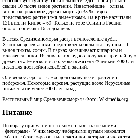
способствует буйству растительности. Здесь произрастает
свыше 10 тысяч видов растений. Известнейшие – оливы,
виноград, рожковое дерево, мирт. До 38 % видов
представлено растениями-эндемиками. На Крите насчитали
131 вид, на Кипре – 69. Только на горе Олимп в Греции
биологи описали 16 эндемиков.
В лесах Средиземноморья растут вечнозеленые дубы.
Хвойные деревья тоже представлены большой группой: 11
видов пихты, сосны. В парках высаживают кипарисы и
можжевельники. Из ливанских кедров получают прочнейшую
древесину. Ее начали использовать жители Финикии 4000 лет
назад для постройки кораблей и зданий.
Оливковое дерево – самое долгоживущее из растений
побережья. Некоторые деревья, растущие возле Иерусалима,
посажены не менее 2000 лет назад.
Растительный мир Средиземноморья / Фото: Wikimedia.org
Питание
По образу приема пищи их можно назвать большими
«фильтрами». У них между жаберными дугами находятся
губчатые бежево-розоватые пластинки, которые и являются