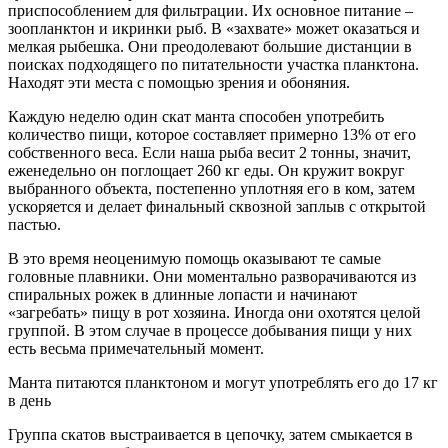
приспособлением для фильтрации. Их основное питание –
зоопланктон и икринки рыб. В «захвате» может оказаться и
мелкая рыбешка. Они преодолевают большие дистанции в
поисках подходящего по питательности участка планктона.
Находят эти места с помощью зрения и обоняния.
Каждую неделю один скат манта способен употребить
количество пищи, которое составляет примерно 13% от его
собственного веса. Если наша рыба весит 2 тонны, значит,
еженедельно он поглощает 260 кг еды. Он кружит вокруг
выбранного объекта, постепенно уплотняя его в ком, затем
ускоряется и делает финальный сквозной заплыв с открытой
пастью.
В это время неоценимую помощь оказывают те самые
головные плавники. Они моментально разворачиваются из
спиральных рожек в длинные лопасти и начинают
«загребать» пищу в рот хозяина. Иногда они охотятся целой
группой. В этом случае в процессе добывания пищи у них
есть весьма примечательный момент.
Манта питаются планктоном и могут употреблять его до 17 кг
в день
Группа скатов выстраивается в цепочку, затем смыкается в