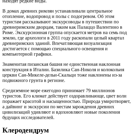
находят редкие виды.
В домах древних римлян устанавливали центральное
отопление, водопровод и полы с подогревом. Об этом
туристам рассказывают экскурсоводы в путешествии по
древнеримским дворцам, таким как Палаццо Валентино в
Риме. Экскурсионная группа опускается метров на семь под
землю, где археологи в 2011 году раскопали целый квартал
древнеримских зданий. Впечатляющая визуализация
достигается с помощью специального освещения и
компьютерной графики.
Знаменитая пизанская башня не единственная наклонная
конструкция в Италии. Базилика Сан-Николя и колокольня
церкви Сан-Микеле-дельи-Скальци тоже наклонены из-за
подвижного грунта в регионе.
Средиземное море ежегодно принимает 79 миллионов
туристов. Его климат действует оздоравливающе, цвет волн
поражает красотой и насыщенностью. Природа умиротворяет,
а дайвинг и экскурсии по местам зарождения древних
цивилизаций удивляют и вдохновляют новые поколения
будущих исследователей.
Клеродендрум