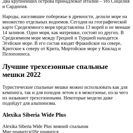
Два крупнейших острова принадлежат Италии – это Сицилия
и Сардиния.
Народы, населявшие побережье в древности, делили море на
множество отдельных водоемов. Сегодня на географической
карте Средиземного моря представлены 13 морей и не меньше
14 заливов. Одни моря, как матрешки, состоят из других. В
Средиземном море между Грецией и Турцией находится
Эгейское море. В его состав входят Фракийское на севере,
Критское к северу от Крита, Миртойское море у Киклад и
Пелопоннеса.
Лучшие трехсезонные спальные
мешки 2022
Туристические спальные мешки можно использовать как для
кемпинга, так и для походов летом и в межсезонье, из-за чего
их называют трехсезонными. Некоторые модели даже
подойдут для альпинизма.
Alexika Siberia Wide Plus
Alexika Siberia Wide Plus зимний спальник
Мне нравится1Не нравится