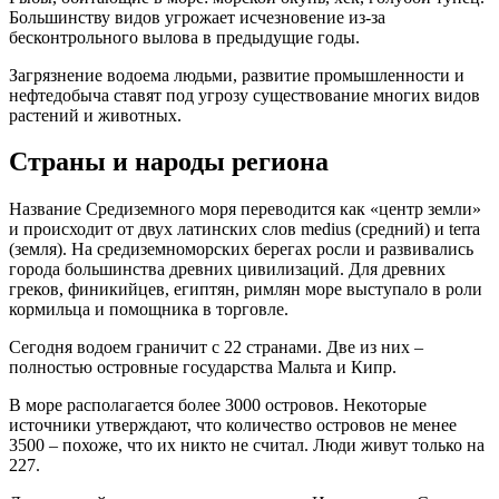
Большинству видов угрожает исчезновение из-за
бесконтрольного вылова в предыдущие годы.
Загрязнение водоема людьми, развитие промышленности и
нефтедобыча ставят под угрозу существование многих видов
растений и животных.
Страны и народы региона
Название Средиземного моря переводится как «центр земли»
и происходит от двух латинских слов medius (средний) и terra
(земля). На средиземноморских берегах росли и развивались
города большинства древних цивилизаций. Для древних
греков, финикийцев, египтян, римлян море выступало в роли
кормильца и помощника в торговле.
Сегодня водоем граничит с 22 странами. Две из них –
полностью островные государства Мальта и Кипр.
В море располагается более 3000 островов. Некоторые
источники утверждают, что количество островов не менее
3500 – похоже, что их никто не считал. Люди живут только на
227.