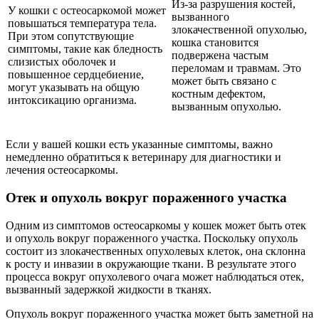
Из-за разрушения костей,
У кошки с остеосаркомой может
вызванного
повышаться температура тела.
злокачественной опухолью,
При этом сопутствующие
кошка становится
симптомы, такие как бледность
подвержена частым
слизистых оболочек и
переломам и травмам. Это
повышенное сердцебиение,
может быть связано с
могут указывать на общую
костным дефектом,
интоксикацию организма.
вызванным опухолью.
Если у вашей кошки есть указанные симптомы, важно
немедленно обратиться к ветеринару для диагностики и
лечения остеосаркомы.
Отек и опухоль вокруг пораженного участка
Одним из симптомов остеосаркомы у кошек может быть отек
и опухоль вокруг пораженного участка. Поскольку опухоль
состоит из злокачественных опухолевых клеток, она склонна
к росту и инвазии в окружающие ткани. В результате этого
процесса вокруг опухолевого очага может наблюдаться отек,
вызванный задержкой жидкости в тканях.
Опухоль вокруг пораженного участка может быть заметной на