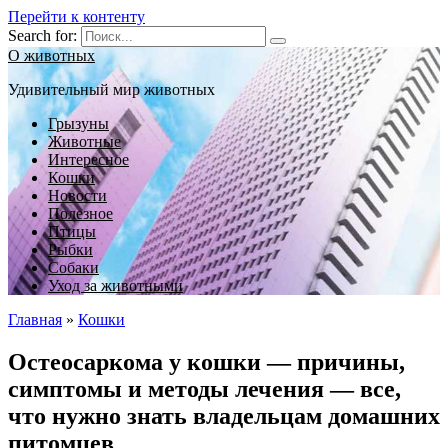
Перейти к контенту
Search for:
О животных
Удивительный мир животных
Грызуны
Животные
Интересное
Кошки
Новости
Полезное
Птицы
Рыбки
Собаки
Уход за животными
Главная
»
Кошки
Остеосаркома у кошки — причины,
симптомы и методы лечения — все,
что нужно знать владельцам домашних
питомцев