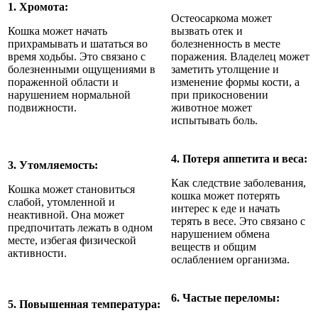
1. Хромота:
Остеосаркома может
Кошка может начать
вызвать отек и
прихрамывать и шататься во
болезненность в месте
время ходьбы. Это связано с
поражения. Владелец может
болезненными ощущениями в
заметить утолщение и
пораженной области и
изменение формы кости, а
нарушением нормальной
при прикосновении
подвижности.
животное может
испытывать боль.
4. Потеря аппетита и веса:
3. Утомляемость:
Как следствие заболевания,
Кошка может становиться
кошка может потерять
слабой, утомленной и
интерес к еде и начать
неактивной. Она может
терять в весе. Это связано с
предпочитать лежать в одном
нарушением обмена
месте, избегая физической
веществ и общим
активности.
ослаблением организма.
6. Частые переломы:
5. Повышенная температура: