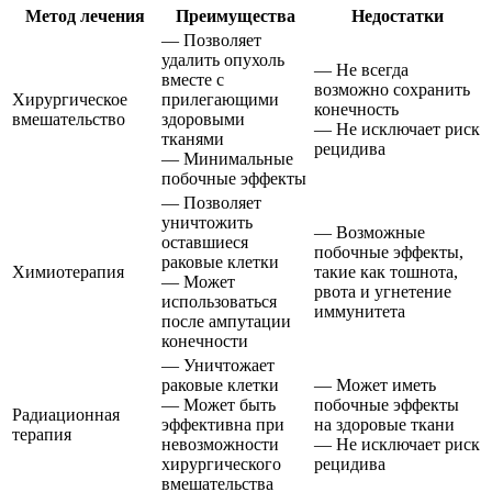
Метод лечения
Преимущества
Недостатки
— Позволяет
удалить опухоль
— Не всегда
вместе с
возможно сохранить
Хирургическое
прилегающими
конечность
вмешательство
здоровыми
— Не исключает риск
тканями
рецидива
— Минимальные
побочные эффекты
— Позволяет
уничтожить
— Возможные
оставшиеся
побочные эффекты,
раковые клетки
Химиотерапия
такие как тошнота,
— Может
рвота и угнетение
использоваться
иммунитета
после ампутации
конечности
— Уничтожает
раковые клетки
— Может иметь
— Может быть
побочные эффекты
Радиационная
эффективна при
на здоровые ткани
терапия
невозможности
— Не исключает риск
хирургического
рецидива
вмешательства