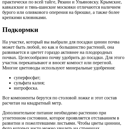
практически по всей тайге, Рязани и Ульяновску. Крымские,
кавказские и тянь-шанские московки отличаются наличием
бурого или оливкового оперения на брюшке, а также более
крепкими клювиками.
Подкормки
На участке, который вы выбрали для посадки цинии почва
может быть любой, но как и большинство растений, она
развивается и цветет гораздо активнее на плодородных
почвах. Целесообразно почву удобрить до посадки. Для этого
участок перекапывают и вносят компост или перегной.
Многие цветоводы используют минеральные удобрения:
суперфосфат;
сульфата калия;
нитрофоска.
Все компоненты берутся по столовой ложке и этот состав
расчитан на квадратный метр.
Дополнительное питание необходимо растению при
угнетенном состоянии, которое проявляется отставанием в
развитии и пожелтевшими листьями. Чтобы цветы циннии,
фото которых часто можно увидеть на страницах