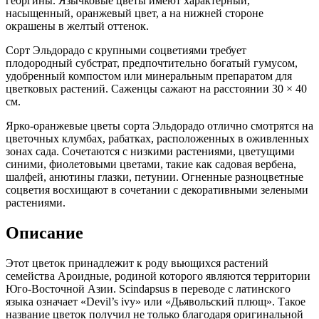
георгины. Язычковые цветы имеют характерный,
насыщенный, оранжевый цвет, а на нижней стороне
окрашены в желтый оттенок.
Сорт Эльдорадо с крупными соцветиями требует
плодородный субстрат, предпочтительно богатый гумусом,
удобренный компостом или минеральным препаратом для
цветковых растений. Саженцы сажают на расстоянии 30 × 40
см.
Ярко-оранжевые цветы сорта Эльдорадо отлично смотрятся на
цветочных клумбах, рабатках, расположенных в оживленных
зонах сада. Сочетаются с низкими растениями, цветущими
синими, фиолетовыми цветами, такие как садовая вербена,
шалфей, анютины глазки, петунии. Огненные разноцветные
соцветия восхищают в сочетании с декоративными зелеными
растениями.
Описание
Этот цветок принадлежит к роду вьющихся растений
семейства Ароидные, родиной которого являются территории
Юго-Восточной Азии. Scindapsus в переводе с латинского
языка означает «Devil’s ivy» или «Дьявольский плющ». Такое
название цветок получил не только благодаря оригинальной