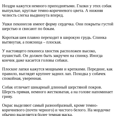
Ноздри кажутся немного приподнятыми. Глазки у этих собак
выпуклые, круглые темно-коричневого цвета. А нижняя
челюсть слегка выдвинута вперед.
Ушки пекинесов имеют форму сердечка. Они покрыты густой
шерстью и свисают по бокам.
Короткая шея плавно переходит в широкую грудь. Спинка
вытянутая, а поясница – плоская.
У настоящего пекинеса хвостик расположен высоко,
пушистый. Он должен быть закручен на спинку. Иногда
кончик даже касается головы собаки.
Плоские лапки кажутся мощными и крепкими. Передние, как
правило, выглядят крупнее задних лап. Походка у собачек
спокойная, уверенная.
Собак отличает шикарный длинный шерстяной покров.
Шерсть прямая, немного жестковатая, а на голове напоминает
гриву.
Окрас выделяют самый разнообразный, кроме темно-
коричневого (почти черного) и чистого белого. На мордочке
обычно выделяется более темная маска.