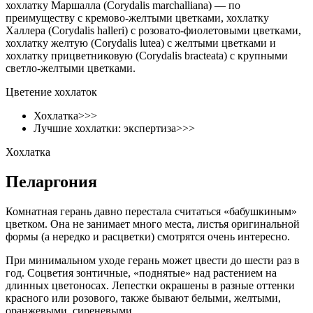
хохлатку Маршалла (Corydalis marchalliana) — по
преимуществу с кремово-желтыми цветками, хохлатку
Халлера (Corydalis halleri) с розовато-фиолетовыми цветками,
хохлатку желтую (Corydalis lutea) с желтыми цветками и
хохлатку прицветниковую (Corydalis bracteata) с крупными
светло-желтыми цветками.
Цветение хохлаток
Хохлатка>>>
Лучшие хохлатки: экспертиза>>>
Хохлатка
Пеларгония
Комнатная герань давно перестала считаться «бабушкиным»
цветком. Она не занимает много места, листья оригинальной
формы (а нередко и расцветки) смотрятся очень интересно.
При минимальном уходе герань может цвести до шести раз в
год. Соцветия зонтичные, «поднятые» над растением на
длинных цветоносах. Лепестки окрашены в разные оттенки
красного или розового, также бывают белыми, желтыми,
оранжевыми, сиреневыми.