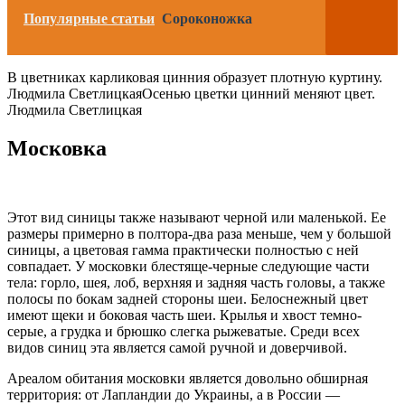
Популярные статьи
Сороконожка
В цветниках карликовая цинния образует плотную куртину.
Людмила Светлицкая
Осенью цветки цинний меняют цвет.
Людмила Светлицкая
Московка
Этот вид синицы также называют черной или маленькой. Ее
размеры примерно в полтора-два раза меньше, чем у большой
синицы, а цветовая гамма практически полностью с ней
совпадает. У московки блестяще-черные следующие части
тела: горло, шея, лоб, верхняя и задняя часть головы, а также
полосы по бокам задней стороны шеи. Белоснежный цвет
имеют щеки и боковая часть шеи. Крылья и хвост темно-
серые, а грудка и брюшко слегка рыжеватые. Среди всех
видов синиц эта является самой ручной и доверчивой.
Ареалом обитания московки является довольно обширная
территория: от Лапландии до Украины, а в России —