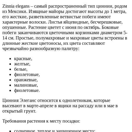
Zinnia elegans – самый распространенный тип циннии, родом
из Мексики. Изящные майоры достигают высоты до 1 метра,
его жесткие, разветвленные ветвистые побеги имеют
характерные волоски. Листья яйцевидные, бесчерешковые,
опушенные. Растение цветет с июня по октябрь. Боковые
побеги заканчиваются цветочными корзинками диаметром 5-
14 см. Простые, полумахровые и махровые цветы встроены в
длинные жесткие цветоносы, их цвета составляют
чрезвычайно разнообразную палитру:
красные,
желтые,
белые,
фиолетовые,
оранжевые,
малиновые,
фиолетовые.
Цинния Элеганс относится к однолетникам, которые
высевают в марте-апреле в ящики на рассаду или в мае в
открытый грунт.
Требования растения к месту посадки:
солнечное, теплое и защищенное место;