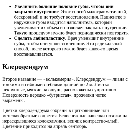
Увеличить большие половые губы, чтобы они
закрыли внутренние
. Этот способ малотравматичный,
бескровный и не требует восстановления. Пациентке в
наружные губы вводится наполнитель, который
увеличивает их объем и позволяет закрыть внутренние.
Такую процедуру нужно будет периодически повторять.
Сделать лабиопластику
. Врач уменьшит внутренние
губы, чтобы они ушли за внешние. Это радикальный
способ, после которого нужно будет какое-то время
восстанавливаться.
Клеродендрум
Второе название — «волькамерия». Клеродендрум — лиана с
тонкими и гибкими стеблями длиной до 2 м. Листья
некрупные, мягкие на ощупь, расположены супротивно.
Поверхность нередко «бугристая», прожилки четко
выражены.
Цветки клеродендрума собраны в щитковидные или
метелкообразные соцветия. Белоснежные чашечки похожи на
нераскрывшиеся колокольчики, венчик контрастно-алый.
Цветение приходится на апрель-сентябрь.