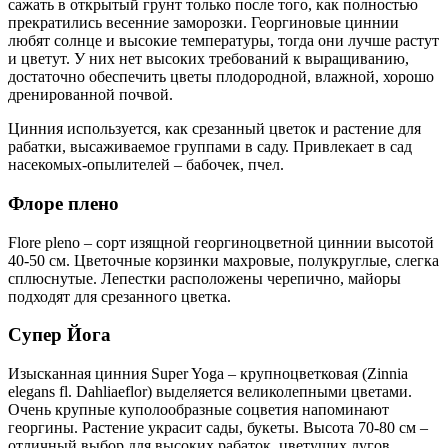
сажать в открытый грунт только после того, как полностью
прекратились весенние заморозки. Георгиновые циннии
любят солнце и высокие температуры, тогда они лучше растут
и цветут. У них нет высоких требований к выращиванию,
достаточно обеспечить цветы плодородной, влажной, хорошо
дренированной почвой.
Цинния используется, как срезанный цветок и растение для
рабатки, высаживаемое группами в саду. Привлекает в сад
насекомых-опылителей – бабочек, пчел.
Флоре плено
Flore pleno – сорт изящной георгиноцветной циннии высотой
40-50 см. Цветочные корзинки махровые, полукруглые, слегка
сплюснутые. Лепестки расположены черепично, майоры
подходят для срезанного цветка.
Супер Йога
Изысканная цинния Super Yoga – крупноцветковая (Zinnia
elegans fl. Dahliaeflor) выделяется великолепными цветами.
Очень крупные куполообразные соцветия напоминают
георгины. Растение украсит сады, букеты. Высота 70-80 см –
отличный выбор для высоких рабаток, цветущих лугов.