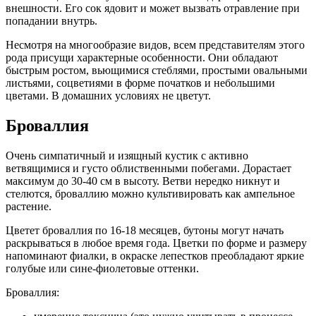
внешности. Его сок ядовит и может вызвать отравление при
попадании внутрь.
Несмотря на многообразие видов, всем представителям этого
рода присущи характерные особенности. Они обладают
быстрым ростом, вьющимися стеблями, простыми овальными
листьями, соцветиями в форме початков и небольшими
цветами. В домашних условиях не цветут.
Броваллия
Очень симпатичный и изящный кустик с активно
ветвящимися и густо облиственными побегами. Дорастает
максимум до 30-40 см в высоту. Ветви нередко никнут и
стелются, броваллию можно культивировать как ампельное
растение.
Цветет броваллия по 16-18 месяцев, бутоны могут начать
раскрываться в любое время года. Цветки по форме и размеру
напоминают фиалки, в окраске лепестков преобладают яркие
голубые или сине-фиолетовые оттенки.
Броваллия: