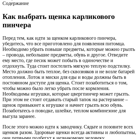
Содержание
Как выбрать щенка карликового
пинчера
Перед тем, как идти за щенком карликового пинчера,
убедитесь, что все приготовлено для появления питомца.
Необходимо убрать повыше предметы, которые можно грызть
– провода, небольшие предметы, обувь и другое. Отведите
ему место, где песик может побыть в одиночестве и
отдохнуть. Туда стоит постелить мягкую теплую подстилку.
Место должно быть теплое, без сквозняков и не возле батарей
отопления. Лоток и миски для еды и воды должны быть в
постоянном доступе для щенка. Стоит позаботиться о том,
чтобы можно было легко убрать после кормления.
Необходимы игрушки, которые цвергпинчер может грызть.
При этом не стоит отдавать старый тапок на растерзание –
щенок привыкнет к игрушке и начнет грызть всю обувь.
Позаботьтесь о поводке, шлейке, теплом комбинезоне для
выгула заранее.
После этого можно идти к заводчику. Сядьте и позовите всех
щенков разом. Здоровые щенки всегда активны и любопытны,
они первыми подбегут к незнакомому человеку.