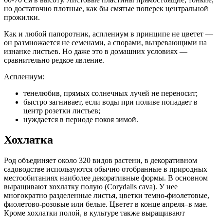
но достаточно плотные, как бы смятые поперек центральной
прожилки.
Как и любой папоротник, асплениум в принципе не цветет —
он размножается не семенами, а спорами, вызревающими на
изнанке листьев. Но даже это в домашних условиях —
сравнительно редкое явление.
Асплениум:
тенелюбив, прямых солнечных лучей не переносит;
быстро загнивает, если воды при поливе попадает в
центр розетки листьев;
нуждается в периоде покоя зимой.
Хохлатка
Род объединяет около 320 видов растени, в декоративном
садоводстве используются обычно отобранные в природных
местообитаниях наиболее декоративные формы. В основном
выращивают хохлатку полую (Corydalis cava). У нее
многократно разделенные листья, цветки темно-фиолетовые,
фиолетово-розовые или белые. Цветет в конце апреля–в мае.
Кроме хохлатки полой, в культуре также выращивают