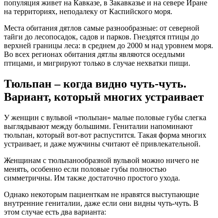
популяция живет на Кавказе, в Закавказье и на севере Иране
на территориях, неподалеку от Каспийского моря.
Места обитания дятлов самые разнообразные: от северной
тайги до лесопосадок, садов и парков. Гнездятся птицы до
верхней границы леса: в среднем до 2000 м над уровнем моря.
Во всех регионах обитания дятлы являются оседлыми
птицами, и мигрируют только в случае нехватки пищи.
Тюльпан – когда видно чуть-чуть.
Вариант, который многих устраивает
У женщин с вульвой «тюльпан» малые половые губы слегка
выглядывают между большими. Гениталии напоминают
тюльпан, который вот-вот распустится. Такая форма многих
устраивает, и даже мужчины считают её привлекательной.
Женщинам с тюльпанообразной вульвой можно ничего не
менять, особенно если половые губы полностью
симметричны. Им также достаточно простого ухода.
Однако некоторым пациенткам не нравятся выступающие
внутренние гениталии, даже если они видны чуть-чуть. В
этом случае есть два варианта: