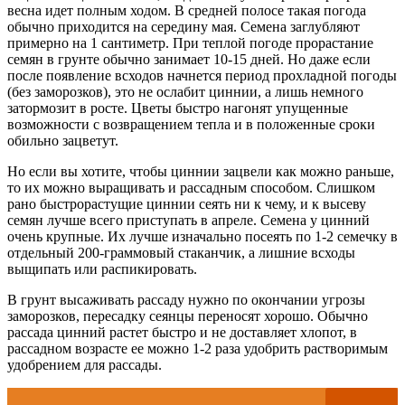
весна идет полным ходом. В средней полосе такая погода
обычно приходится на середину мая. Семена заглубляют
примерно на 1 сантиметр. При теплой погоде прорастание
семян в грунте обычно занимает 10-15 дней. Но даже если
после появление всходов начнется период прохладной погоды
(без заморозков), это не ослабит циннии, а лишь немного
затормозит в росте. Цветы быстро нагонят упущенные
возможности с возвращением тепла и в положенные сроки
обильно зацветут.
Но если вы хотите, чтобы циннии зацвели как можно раньше,
то их можно выращивать и рассадным способом. Слишком
рано быстрорастущие циннии сеять ни к чему, и к высеву
семян лучше всего приступать в апреле. Семена у цинний
очень крупные. Их лучше изначально посеять по 1-2 семечку в
отдельный 200-граммовый стаканчик, а лишние всходы
выщипать или распикировать.
В грунт высаживать рассаду нужно по окончании угрозы
заморозков, пересадку сеянцы переносят хорошо. Обычно
рассада цинний растет быстро и не доставляет хлопот, в
рассадном возрасте ее можно 1-2 раза удобрить растворимым
удобрением для рассады.