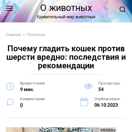
Перейти
О животных
к
контенту
Удивительный мир животных
Главная
»
Полезное
Почему гладить кошек против
шерсти вредно: последствия и
рекомендации
Время чтения
Просмотры
9 мин.
54
Комментарии
Опубликовано
0
06.10.2023