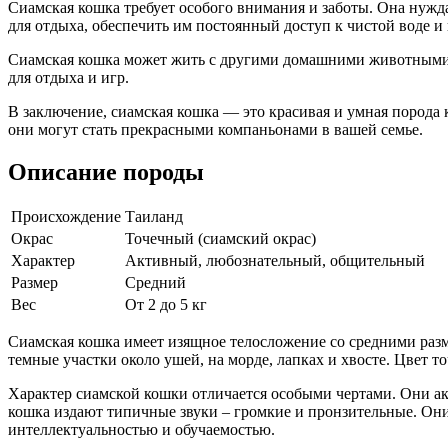
Сиамская кошка требует особого внимания и заботы. Она нужд
для отдыха, обеспечить им постоянный доступ к чистой воде 
Сиамская кошка может жить с другими домашними животными, 
для отдыха и игр.
В заключение, сиамская кошка — это красивая и умная порода
они могут стать прекрасными компаньонами в вашей семье.
Описание породы
Происхождение
Таиланд
Окрас
Точечный (сиамский окрас)
Характер
Активный, любознательный, общительный
Размер
Средний
Вес
От 2 до 5 кг
Сиамская кошка имеет изящное телосложение со средними разм
темные участки около ушей, на морде, лапках и хвосте. Цвет т
Характер сиамской кошки отличается особыми чертами. Они ак
кошка издают типичные звуки – громкие и пронзительные. Он
интеллектуальностью и обучаемостью.