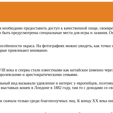
м необходимо предоставить доступ к качественной пище, своев
быть предусмотрены специальные места для игры и лазания. Он
особенности окраса. На фотографиях можно увидеть, как точки 
орые привлекают внимание.
I века и сперва стали известными как китайские (именно через
оролевскими и аристократическими семьями.
льный вид вызывали удивление и интерес у европейцев, поэтом
выставках кошек в Лондоне в 1882 году, там то с доходами со 
и сначала только среди благополучных лиц. К концу XX века они