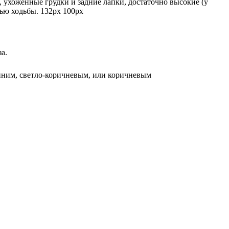
 ухоженные грудки и задние лапки, достаточно высокие (у
ью ходьбы. 132px 100px
а.
 синим, светло-коричневым, или коричневым