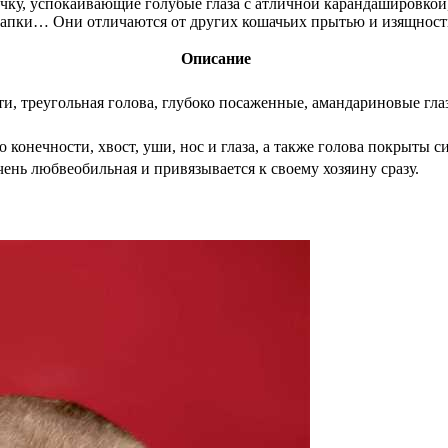
чку, успокаивающие голубые глаза с атличной карандашировкой,
 лапки… Они отличаются от других кошачьих прытью и изящност
Описание
и, треугольная голова, глубоко посаженные, амандариновые глаз
о конечности, хвост, уши, нос и глаза, а также голова покрыты
ень любвеобильная и привязывается к своему хозяину сразу.