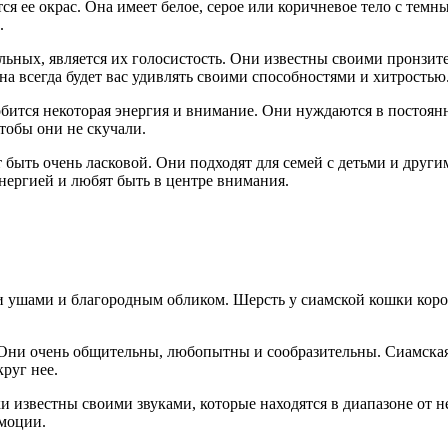
 ее окрас. Она имеет белое, серое или коричневое тело с темны
.
альных, является их голосистость. Они известны своими пронзи
на всегда будет вас удивлять своими способностями и хитростью
бится некоторая энергия и внимание. Они нуждаются в постоян
тобы они не скучали.
т быть очень ласковой. Они подходят для семей с детьми и др
нергией и любят быть в центре внимания.
ушами и благородным обликом. Шерсть у сиамской кошки коротка
Они очень общительны, любопытны и сообразительны. Сиамская 
круг нее.
и известны своими звуками, которые находятся в диапазоне от 
эмоции.