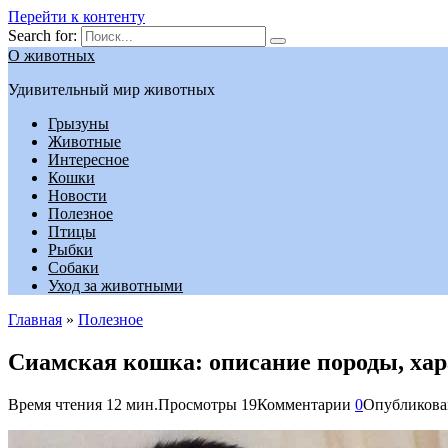
Перейти к контенту
Search for:
О животных
Удивительный мир животных
Грызуны
Животные
Интересное
Кошки
Новости
Полезное
Птицы
Рыбки
Собаки
Уход за животными
Главная
»
Полезное
Сиамская кошка: описание породы, хар
Время чтения
12 мин.
Просмотры
19
Комментарии
0
Опубликова