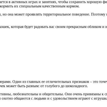
ается в активных играх и занятиях, чтобы сохранить хорошую ф
и кормить их специальным качественным кормом.
но она может проявлять территориальное поведение. Поэтому 
 кошек, которая будет радовать вас своим прекрасным обликом 
ерами. Один из главных ее отличительных признаков – это точеч
очек может быть разным: от голубого до шоколадного.
тивны, любознательны и общительны. Они очень привязаны к сво
и охотно общаются с людьми и с удовольствием играют с игрушк