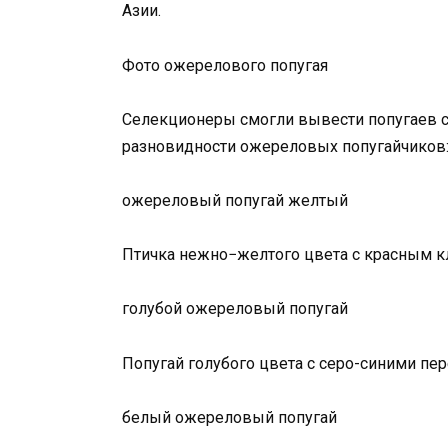
Азии.
Фото ожерелового попугая
Селекционеры смогли вывести попугаев 
разновидности ожереловых попугайчиков
ожереловый попугай желтый
Птичка нежно−желтого цвета с красным 
голубой ожереловый попугай
Попугай голубого цвета с серо-синими пе
белый ожереловый попугай