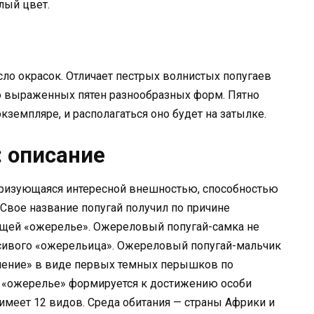
лый цвет.
ло окрасок. Отличает пестрых волнистых попугаев
ко выраженных пятен разнообразных форм. Пятно
земпляре, и располагаться оно будет на затылке.
 описание
еризующаяся интересной внешностью, способностью
Свое название попугай получил по причине
щей «ожерелье». Ожереловый попугай-самка не
асивого «ожерельица». Ожереловый попугай-мальчик
шение» в виде первых темных перышков по
ю «ожерелье» формируется к достижению особи
 имеет 12 видов. Среда обитания — страны Африки и