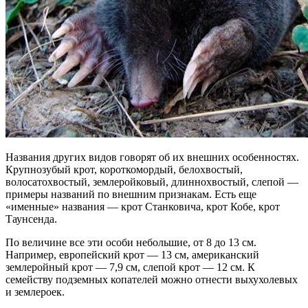
Названия других видов говорят об их внешних особенностях.
Крупнозубый крот, короткомордый, белохвостый,
волосатохвостый, землеройковый, длиннохвостый, слепой —
примеры названий по внешним признакам. Есть еще
«именные» названия — крот Станковича, крот Кобе, крот
Таунсенда.
По величине все эти особи небольшие, от 8 до 13 см.
Например, европейский крот — 13 см, американский
землеройный крот — 7,9 см, слепой крот — 12 см. К
семейству подземных копателей можно отнести выхухолевых
и землероек.