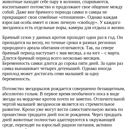
животные находят себе пару в колонии, спариваются,
воспитывают потомство и продолжают свое общение между
собой. Даже вне брачного периода самки и самцы не
прекращают свои семейные «отношения». Однако каждая
взрослая особь имеет и свою личную «свободу». У каждого
звездоноса есть отдельные норы, камеры для отдыха и жизни.
Брачный сезон у данных кротов проходит один раз в год. Он
приходится на весну, но точные сроки в разных регионах
природного ареала обитания отличаются. Так, на севере
брачный период наступает с мая месяца, а на юге – с марта.
Длится брачный период всего несколько месяцев.
Беременность самки длится до сорока пяти дней. За один раз
самка вынашивает четырех детенышей. Однако иногда
приплод может достигать семи малышей за одну
беременность.
Потомство звездорылов рождается совершенно беззащитным,
абсолютно голым. В первое время необычного носа в виде
звезды на мордочке кротов почти не заметно. Отличительной
чертой малышей звездоносов является их стремительное
развитие. Крохи уже могут вести самостоятельную жизнь по
прошествии тридцати дней после рождения. Через тридцать
дней животные полностью адаптируются к окружающей
среде, переходят на взрослый рацион питания, активно