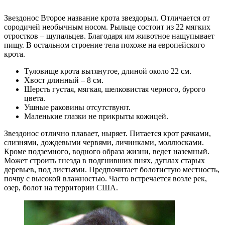
Звездонос Второе название крота звездорыл. Отличается от
сородичей необычным носом. Рыльце состоит из 22 мягких
отростков – щупальцев. Благодаря им животное нащупывает
пищу. В остальном строение тела похоже на европейского
крота.
Туловище крота вытянутое, длиной около 22 см.
Хвост длинный – 8 см.
Шерсть густая, мягкая, шелковистая черного, бурого
цвета.
Ушные раковины отсутствуют.
Маленькие глазки не прикрыты кожицей.
Звездонос отлично плавает, ныряет. Питается крот рачками,
слизнями, дождевыми червями, личинками, моллюсками.
Кроме подземного, водного образа жизни, ведет наземный.
Может строить гнезда в подгнивших пнях, дуплах старых
деревьев, под листьями. Предпочитает болотистую местность,
почву с высокой влажностью. Часто встречается возле рек,
озер, болот на территории США.