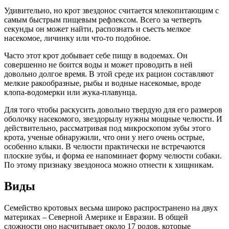
Удивительно, но крот звездонос считается млекопитающим с
самым быстрым пищевым рефлексом. Всего за четверть
секунды он может найти, распознать и съесть мелкое
насекомое, личинку или что-то подобное.
Часто этот крот добывает себе пищу в водоемах. Он
совершенно не боится воды и может проводить в ней
довольно долгое время. В этой среде их рацион составляют
мелкие ракообразные, рыбы и водные насекомые, вроде
клопа-водомерки или жука-плавунца.
Для того чтобы раскусить довольно твердую для его размеров
оболочку насекомого, звездорылу нужны мощные челюсти. И
действительно, рассматривая под микроскопом зубы этого
крота, ученые обнаружили, что они у него очень острые,
особенно клыки. В челюсти практически не встречаются
плоские зубы, и форма ее напоминает форму челюсти собаки.
По этому признаку звездоноса можно отнести к хищникам.
Виды
Семейство кротовых весьма широко распространено на двух
материках – Северной Америке и Евразии. В общей
сложности оно насчитывает около 17 родов, которые