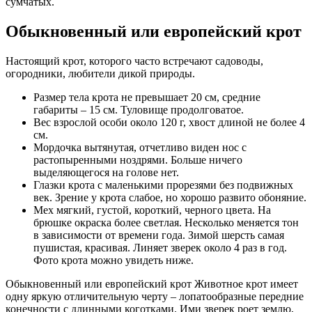
сумчатых.
Обыкновенный или европейский крот
Настоящий крот, которого часто встречают садоводы,
огородники, любители дикой природы.
Размер тела крота не превышает 20 см, средние
габариты – 15 см. Туловище продолговатое.
Вес взрослой особи около 120 г, хвост длиной не более 4
см.
Мордочка вытянутая, отчетливо виден нос с
растопыренными ноздрями. Больше ничего
выделяющегося на голове нет.
Глазки крота с маленькими прорезями без подвижных
век. Зрение у крота слабое, но хорошо развито обоняние.
Мех мягкий, густой, короткий, черного цвета. На
брюшке окраска более светлая. Несколько меняется тон
в зависимости от времени года. Зимой шерсть самая
пушистая, красивая. Линяет зверек около 4 раз в год.
Фото крота можно увидеть ниже.
Обыкновенный или европейский крот Животное крот имеет
одну яркую отличительную черту – лопатообразные передние
конечности с длинными коготками. Ими зверек роет землю,