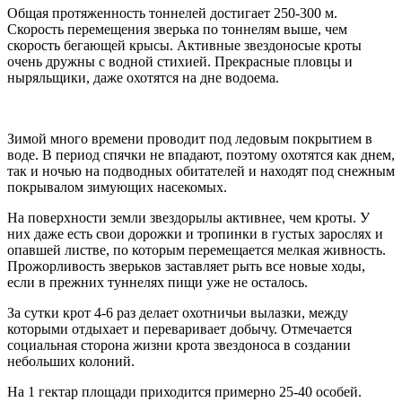
Общая протяженность тоннелей достигает 250-300 м.
Скорость перемещения зверька по тоннелям выше, чем
скорость бегающей крысы. Активные звездоносые кроты
очень дружны с водной стихией. Прекрасные пловцы и
ныряльщики, даже охотятся на дне водоема.
Зимой много времени проводит под ледовым покрытием в
воде. В период спячки не впадают, поэтому охотятся как днем,
так и ночью на подводных обитателей и находят под снежным
покрывалом зимующих насекомых.
На поверхности земли звездорылы активнее, чем кроты. У
них даже есть свои дорожки и тропинки в густых зарослях и
опавшей листве, по которым перемещается мелкая живность.
Прожорливость зверьков заставляет рыть все новые ходы,
если в прежних туннелях пищи уже не осталось.
За сутки крот 4-6 раз делает охотничьи вылазки, между
которыми отдыхает и переваривает добычу. Отмечается
социальная сторона жизни крота звездоноса в создании
небольших колоний.
На 1 гектар площади приходится примерно 25-40 особей.