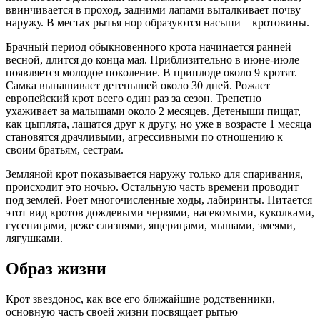
ввинчивается в проход, задними лапами выталкивает почву
наружу. В местах рытья нор образуются насыпи – кротовины.
Брачный период обыкновенного крота начинается ранней
весной, длится до конца мая. Приблизительно в июне-июле
появляется молодое поколение. В приплоде около 9 кротят.
Самка вынашивает детенышей около 30 дней. Рожает
европейский крот всего один раз за сезон. Трепетно
ухаживает за малышами около 2 месяцев. Детеныши пищат,
как цыплята, лащатся друг к другу, но уже в возрасте 1 месяца
становятся драчливыми, агрессивными по отношению к
своим братьям, сестрам.
Земляной крот показывается наружу только для спаривания,
происходит это ночью. Остальную часть времени проводит
под землей. Роет многочисленные ходы, лабиринты. Питается
этот вид кротов дождевыми червями, насекомыми, куколками,
гусеницами, реже слизнями, ящерицами, мышами, змеями,
лягушками.
Образ жизни
Крот звездонос, как все его ближайшие родственники,
основную часть своей жизни посвящает рытью