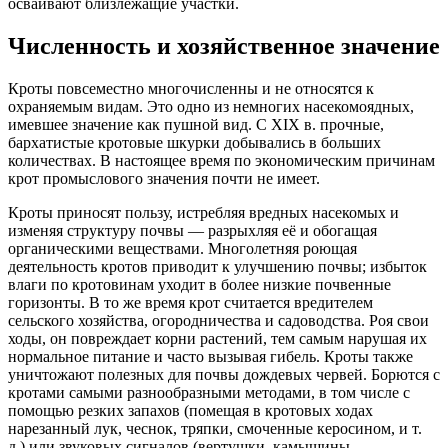
осваивают близлежащие участки.
Численность и хозяйственное значение
Кроты повсеместно многочисленны и не относятся к
охраняемым видам. Это одно из немногих насекомоядных,
имевшее значение как пушной вид. С XIX в. прочные,
бархатистые кротовые шкурки добывались в больших
количествах. В настоящее время по экономическим причинам
крот промыслового значения почти не имеет.
Кроты приносят пользу, истребляя вредных насекомых и
изменяя структуру почвы — разрыхляя её и обогащая
органическими веществами. Многолетняя роющая
деятельность кротов приводит к улучшению почвы; избыток
влаги по кротовинам уходит в более низкие почвенные
горизонты. В то же время крот считается вредителем
сельского хозяйства, огородничества и садоводства. Роя свои
ходы, он повреждает корни растений, тем самым нарушая их
нормальное питание и часто вызывая гибель. Кроты также
уничтожают полезных для почвы дождевых червей. Борются с
кротами самыми разнообразными методами, в том числе с
помощью резких запахов (помещая в кротовых ходах
нарезанный лук, чеснок, тряпки, смоченные керосином, и т.
д.) или звуковых сигналов (вертушки, камышины,