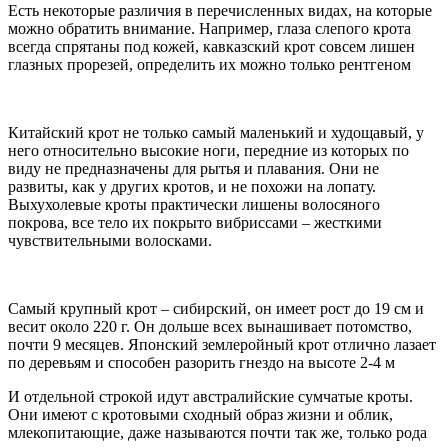
Есть некоторые различия в перечисленных видах, на которые
можно обратить внимание. Например, глаза слепого крота
всегда спрятаны под кожей, кавказский крот совсем лишен
глазных прорезей, определить их можно только рентгеном
Китайский крот не только самый маленький и худощавый, у
него относительно высокие ноги, передние из которых по
виду не предназначены для рытья и плавания. Они не
развиты, как у других кротов, и не похожи на лопату.
Выхухолевые кроты практически лишены волосяного
покрова, все тело их покрыто вибриссами – жесткими
чувствительными волосками.
Самый крупный крот – сибирский, он имеет рост до 19 см и
весит около 220 г. Он дольше всех вынашивает потомство,
почти 9 месяцев. Японский землеройный крот отлично лазает
по деревьям и способен разорить гнездо на высоте 2-4 м
И отдельной строкой идут австралийские сумчатые кроты.
Они имеют с кротовыми сходный образ жизни и облик,
млекопитающие, даже называются почти так же, только рода