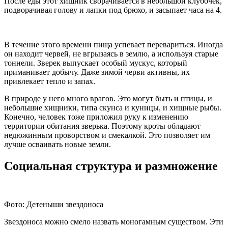
После еды этот хищник сворачивается в небольшой клубочек,
подворачивая голову и лапки под брюхо, и засыпает часа на 4.
В течение этого времени пища успевает перевариться. Иногда
он находит червей, не вгрызаясь в землю, а используя старые
тоннели. Зверек выпускает особый мускус, который
приманивает добычу. Даже зимой черви активны, их
привлекает тепло и запах.
В природе у него много врагов. Это могут быть и птицы, и
небольшие хищники, типа скунса и куницы, и хищные рыбы.
Конечно, человек тоже приложил руку к изменению
территории обитания зверька. Поэтому кроты обладают
недюжинным проворством и смекалкой. Это позволяет им
лучше осваивать новые земли.
Социальная структура и размножение
Фото: Детеныши звездоноса
Звездоноса можно смело назвать моногамным существом. Эти