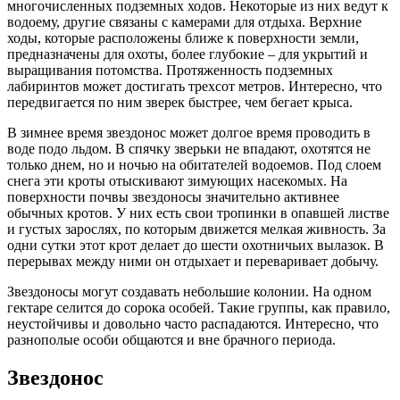
многочисленных подземных ходов. Некоторые из них ведут к
водоему, другие связаны с камерами для отдыха. Верхние
ходы, которые расположены ближе к поверхности земли,
предназначены для охоты, более глубокие – для укрытий и
выращивания потомства. Протяженность подземных
лабиринтов может достигать трехсот метров. Интересно, что
передвигается по ним зверек быстрее, чем бегает крыса.
В зимнее время звездонос может долгое время проводить в
воде подо льдом. В спячку зверьки не впадают, охотятся не
только днем, но и ночью на обитателей водоемов. Под слоем
снега эти кроты отыскивают зимующих насекомых. На
поверхности почвы звездоносы значительно активнее
обычных кротов. У них есть свои тропинки в опавшей листве
и густых зарослях, по которым движется мелкая живность. За
одни сутки этот крот делает до шести охотничьих вылазок. В
перерывах между ними он отдыхает и переваривает добычу.
Звездоносы могут создавать небольшие колонии. На одном
гектаре селится до сорока особей. Такие группы, как правило,
неустойчивы и довольно часто распадаются. Интересно, что
разнополые особи общаются и вне брачного периода.
Звездонос