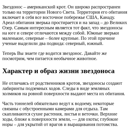
Звездонос – американский крот. Он широко распространен
только на территории Нового Света. Территория его обитания
включает в себя все восточное побережье США, Канаду.
Ареал обитания зверька простирается и на запад – до Великих
Озер. Самым интересным является тот факт, что звездоносы
на юге и севере отличаются между собой. Южные зверьки
маленькие, северные – более крупные. По этой причине
ученые выделили два подвида: северный, южный.
Теперь Вы знаете где водится звездонос. Давайте же
посмотрим, чем питается необычное животное.
Характер и образ жизни звездоноса
Не отличаясь от родственников кротов, звездоносы создают
лабиринты подземных ходов. Следы в виде земляных
холмиков на ровной поверхности выдают места их обитания.
Часть тоннелей обязательно ведут к водоему, некоторые
связаны с обустроенными камерами для отдыха. Там
скапливаются сухие растения, листья и веточки. Верхние
ходы, ближе к поверхности земли, — для охоты; глубокие
норы – для укрытий от врагов и выращивания потомства.