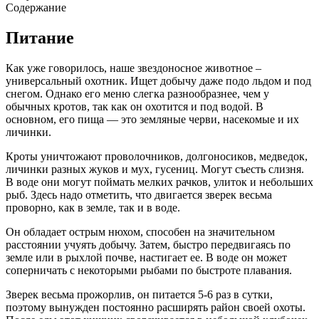
Содержание
Питание
Как уже говорилось, наше звездоносное животное –
универсальный охотник. Ищет добычу даже подо льдом и под
снегом. Однако его меню слегка разнообразнее, чем у
обычных кротов, так как он охотится и под водой. В
основном, его пища — это земляные черви, насекомые и их
личинки.
Кроты уничтожают проволочников, долгоносиков, медведок,
личинки разных жуков и мух, гусениц. Могут съесть слизня.
В воде они могут поймать мелких рачков, улиток и небольших
рыб. Здесь надо отметить, что двигается зверек весьма
проворно, как в земле, так и в воде.
Он обладает острым нюхом, способен на значительном
расстоянии учуять добычу. Затем, быстро передвигаясь по
земле или в рыхлой почве, настигает ее. В воде он может
соперничать с некоторыми рыбами по быстроте плавания.
Зверек весьма прожорлив, он питается 5-6 раз в сутки,
поэтому вынужден постоянно расширять район своей охоты.